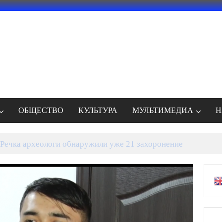
ОБЩЕСТВО
КУЛЬТУРА
МУЛЬТИМЕДИА
Н
и мыйзамсыз курулуштардан тазаланууда