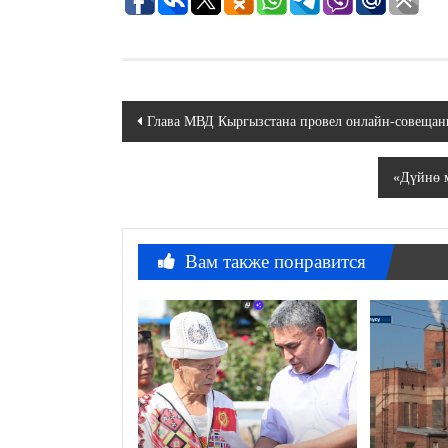
Навигация
Глава МВД Кыргызстана провел онлайн-совещан
по
«Дүйнө м
записям
Вам также понравится