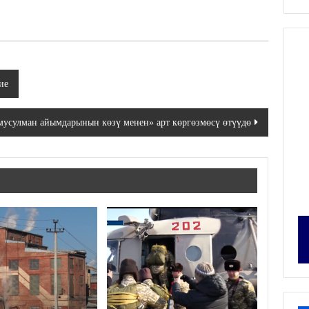
ие
усулман айымдарынын көзү менен» арт көргөзмөсү өтүүдө