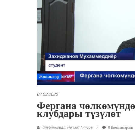
Жаңылыктар
07.03.2022
Фергана чөлкөмүнд
клубдары түзүлөт
Опубликовал: Негмат Гиясов
0 Комментариев