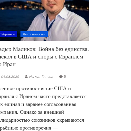
Избранное
Лента новостей
адыр Маликов: Война без единства.
аскол в США и споры с Израилем
о Иран
04.08.2026
Негмат Гиясов
0
оенное противостояние США и
зраиля с Ираном часто представляется
ак единая и заранее согласованная
ампания. Однако за внешней
олидарностью союзников скрываются
ерьёзные противоречия —