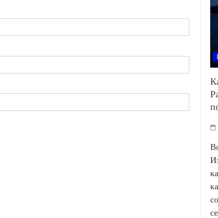
К
Р
п
В
И
к
к
с
с