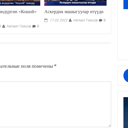
өндүргөн «Кошой»
Аскердик машыгуулар өтүүдө
Негмат Гиясов
17.02.2022
0
Негмат Гиясов
3
0
зательные поля помечены
*