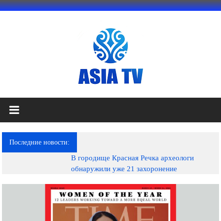
Перейти
к
содержимому
АЗИЯ
ТВ
это
Последние новости:
телеканал
В городище Красная Речка археологи
высокого
обнаружили уже 21 захоронение
качества;
документальные
фильмы,
музыкальные
произведения,