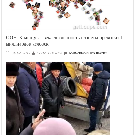
ООН: К концу 21 века численность планеты превысит 11
миллиардов человек
Негмат Гиясов
к
30.06.2017
Комментарии
отключены
записи
ООН:
К
концу
21
века
численность
планеты
превысит
11
миллиардов
человек