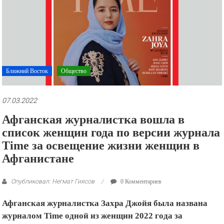
рекламные
ролики
и
презентации.
Ближний Восток
Общество
07.03.2022
Афганская журналистка вошла в
список женщин года по версии журнала
Time за освещение жизни женщин в
Афганистане
Опубликовал: Негмат Гиясов
0 Комментариев
Афганская журналистка Захра Джойя была названа
журналом Time одной из женщин 2022 года за