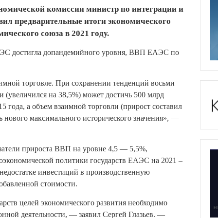
номической комиссии министр по интеграции и
вил предварительные итоги экономического
ического союза в 2021 году.
ЕАЭС достигла допандемийного уровня, ВВП ЕАЭС по
имной торговле. При сохранении тенденций восьми
и (увеличился на 38,5%) может достичь 500 млрд
5 года, а объем взаимной торговли (прирост составил
чь нового максимального исторического значения», —
затели прироста ВВП на уровне 4,5 — 5,5%,
экономической политики государств ЕАЭС на 2021 –
о недостатке инвестиций в производственную
обавленной стоимости.
арств целей экономического развития необходимо
ной деятельности, — заявил Сергей Глазьев. —