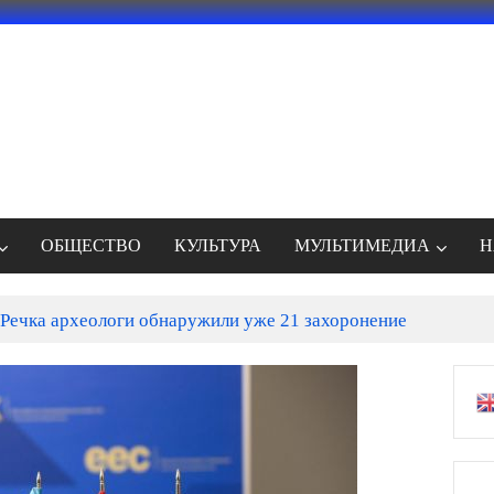
ОБЩЕСТВО
КУЛЬТУРА
МУЛЬТИМЕДИА
Н
Речка археологи обнаружили уже 21 захоронение