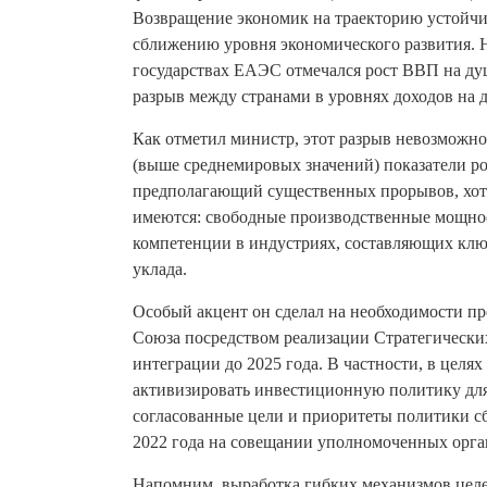
Возвращение экономик на траекторию устойч
сближению уровня экономического развития. Н
государствах ЕАЭС отмечался рост ВВП на душ
разрыв между странами в уровнях доходов на 
Как отметил министр, этот разрыв невозможн
(выше среднемировых значений) показатели ро
предполагающий существенных прорывов, хотя
имеются: свободные производственные мощнос
компетенции в индустриях, составляющих клю
уклада.
Особый акцент он сделал на необходимости пр
Союза посредством реализации Стратегически
интеграции до 2025 года. В частности, в цел
активизировать инвестиционную политику для 
согласованные цели и приоритеты политики сб
2022 года на совещании уполномоченных орга
Напомним, выработка гибких механизмов целе