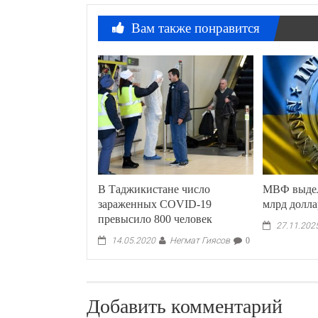
Вам также понравится
В Таджикистане число
МВФ выдел
зараженных COVID-19
млрд долл
превысило 800 человек
27.11.202
Негмат Гиясов
14.05.2020
0
Добавить комментарий