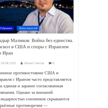
Избранное
Лента новостей
адыр Маликов: Война без единства.
аскол в США и споры с Израилем
о Иран
04.08.2026
Негмат Гиясов
0
оенное противостояние США и
зраиля с Ираном часто представляется
ак единая и заранее согласованная
ампания. Однако за внешней
олидарностью союзников скрываются
ерьёзные противоречия —