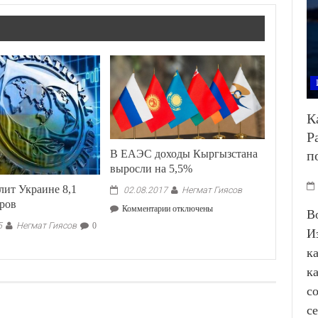
К
Р
В ЕАЭС доходы Кыргызстана
п
выросли на 5,5%
ит Украине 8,1
Негмат Гиясов
02.08.2017
аров
к
Комментарии
отключены
В
записи
Негмат Гиясов
5
0
И
В
ЕАЭС
к
доходы
к
Кыргызстана
выросли
с
на
с
5,5%