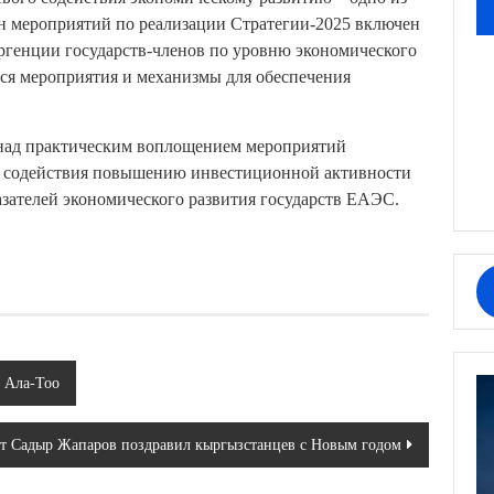
н мероприятий по реализации Стратегии-2025 включен
ергенции государств-членов по уровню экономического
тся мероприятия и механизмы для обеспечения
а над практическим воплощением мероприятий
го содействия повышению инвестиционной активности
зателей экономического развития государств ЕАЭС.
ь Ала-Тоо
т Садыр Жапаров поздравил кыргызстанцев с Новым годом