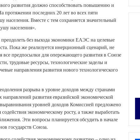
ивого развития должно способствовать повышению и
а протяжении последних 20 лет во всех пяти
у населения. Вместе с тем сохраняется значительный
душу населения».
о преодолеть без выхода экономики ЕАЭС на целевые
ста. Пока же реализуется инерционный сценарий, не
 все предпосылки для опережающего развития в Союзе
ти, трудовые ресурсы, технологические заделы и
чевые направления развития нового технологического
еодоления разрыва в уровне доходов между странами
х направлений развития евразийской экономической
ях выравнивания уровней доходов Комиссией предложено
содействия экономическому росту, а также выработать
лижения. Эти вопросы планируется обсудить в начале
нов государств Союза.
вого содействия экономическому развитию – одно из