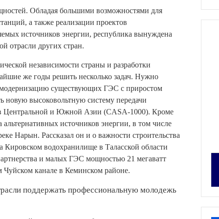
щностей. Обладая большими возможностями для
танций, а также реализации проектов
яемых источников энергии, республика вынуждена
ой отрасли других стран.
тической независимости страны и разработки
айшие же годы решить несколько задач. Нужно
 модернизацию существующих ГЭС с приростом
ть новую высоковольтную систему передачи
 в Центральной и Южной Азии (CASA-1000). Кроме
а альтернативных источников энергии, в том числе
еке Нарын. Рассказал он и о важности строительства
а Кировском водохранилище в Таласской области
партнерства и малых ГЭС мощностью 21 мегаватт
 Чуйском канале в Кеминском районе.
отрасли поддержать профессиональную молодежь