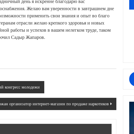
здничный день я искренне благодарю вас
госнабжения. Желаю вам уверенности в завтрашнем дне
возможности применить свои знания и опыт во благо
теранам отрасли желаю крепкого здоровья и новых
йной работы и успехов в вашем нелегком труде, таком
лючил Садыр Жапаров.
ий конгресс молодежи
ржан организатор интернет-магазин по продаже наркотиков