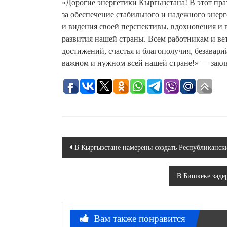
«Дорогие энергетики Кыргызстана! В этот пра
за обеспечение стабильного и надежного энер
и видения своей перспективы, вдохновения и 
развития нашей страны. Всем работникам и ве
достижений, счастья и благополучия, безавари
важном и нужном всей нашей стране!» — зак
Навигация
В Кыргызстане намерены создать Республиканск
по
В Бишкеке заде
записям
Вам также понравится