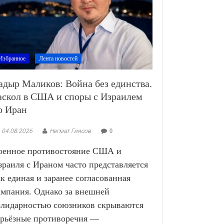
Избранное
Лента новостей
адыр Маликов: Война без единства.
аскол в США и споры с Израилем
о Иран
04.08.2026
Негмат Гиясов
0
оенное противостояние США и
зраиля с Ираном часто представляется
ак единая и заранее согласованная
ампания. Однако за внешней
олидарностью союзников скрываются
ерьёзные противоречия —