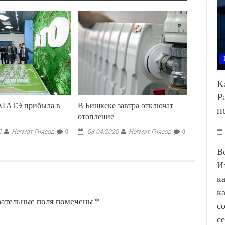
К
Р
ГАТЭ прибыла в
В Бишкеке завтра отключат
п
н
отопление
Негмат Гиясов
Негмат Гиясов
2
0
03.04.2020
0
В
И
к
к
зательные поля помечены
*
с
с