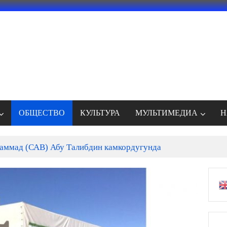
ОБЩЕСТВО
КУЛЬТУРА
МУЛЬТИМЕДИА
Н
ммад (САВ) Абу Талибдин камкордугунда