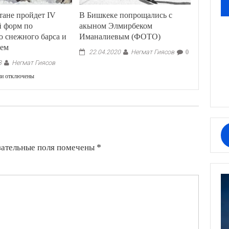
тане пройдет IV
В Бишкеке попрощались с
 форм по
акыном Элмирбеком
 снежного барса и
Иманалиевым (ФОТО)
тем
Негмат Гиясов
22.04.2020
0
Негмат Гиясов
8
к
ии
отключены
записи
В
Кыргызстане
пройдет
IV
Всемирный
форм
зательные поля помечены
*
по
сохранению
снежного
барса
и
его
экосистем