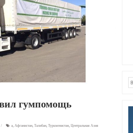
авил гумпомощь
а
,
Афганистан
,
Талибан
,
Туркменистан
,
Центральная Азия