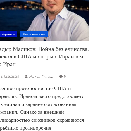
Избранное
Лента новостей
адыр Маликов: Война без единства.
аскол в США и споры с Израилем
о Иран
04.08.2026
Негмат Гиясов
0
оенное противостояние США и
зраиля с Ираном часто представляется
ак единая и заранее согласованная
ампания. Однако за внешней
олидарностью союзников скрываются
ерьёзные противоречия —