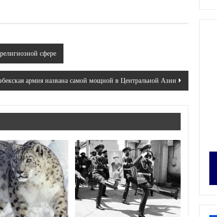
 религиозной сфере
збекская армия названа самой мощной в Центральной Азии