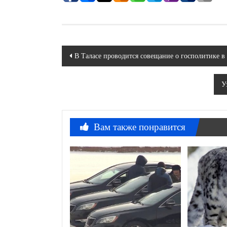
Навигация
В Таласе проводится совещание о госполитике в
по
У
записям
Вам также понравится