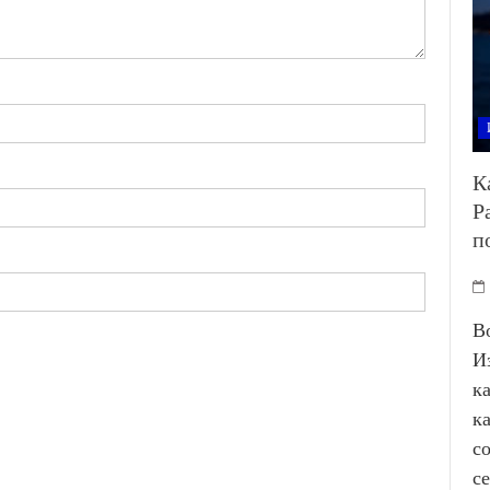
К
Р
п
В
И
к
к
с
с