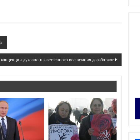
нь
т концепции духовно-нравственного воспитания доработают