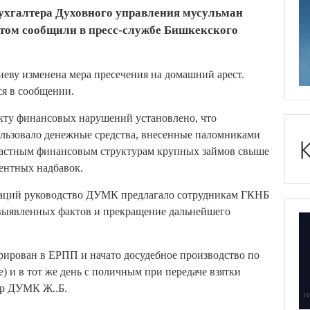
бухгалтера Духовного управления мусульман
том сообщили в пресс-службе Бишкекского
еву изменена мера пресечения на домашний арест.
ся в сообщении.
кту финансовых нарушений установлено, что
ользовало денежные средства, внесенные паломниками
 частным финансовым структурам крупных займов свыше
ентных надбавок.
аций руководство ДУМК предлагало сотрудникам ГКНБ
е выявленных фактов и прекращение дальнейшего
трирован в ЕРПП и начато досудебное производство по
ре) и в тот же день с поличным при передаче взятки
ер ДУМК Ж..Б.