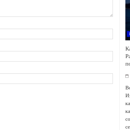
К
Р
п
В
И
к
к
с
с