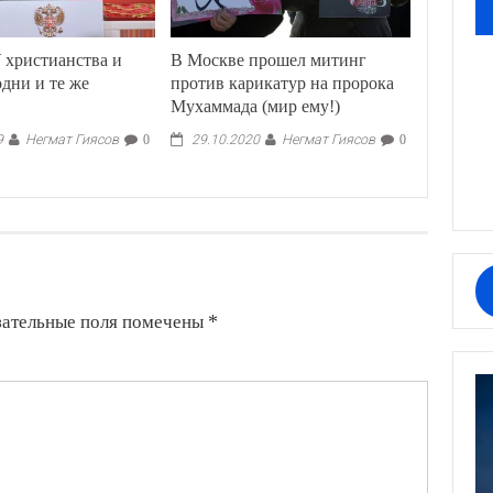
 христианства и
В Москве прошел митинг
дни и те же
против карикатур на пророка
Мухаммада (мир ему!)
Негмат Гиясов
Негмат Гиясов
9
0
29.10.2020
0
зательные поля помечены
*