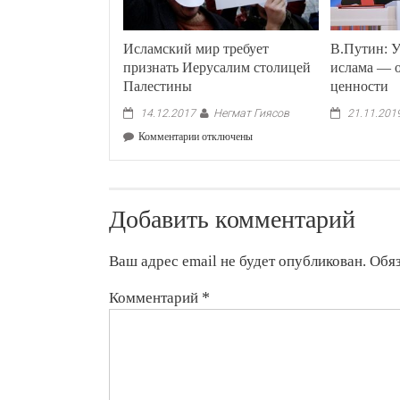
Исламский мир требует
В.Путин: У
признать Иерусалим столицей
ислама — о
Палестины
ценности
Негмат Гиясов
14.12.2017
21.11.201
к
Комментарии
отключены
записи
Исламский
мир
требует
Добавить комментарий
признать
Иерусалим
столицей
Ваш адрес email не будет опубликован.
Обя
Палестины
Комментарий
*