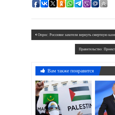
Навигация
Опрос: Россияне захотели вернуть смертную каз
по
Правительство: Проек
записям
Вам также понравится