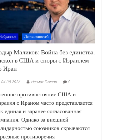
Избранное
Лента новостей
адыр Маликов: Война без единства.
аскол в США и споры с Израилем
о Иран
04.08.2026
Негмат Гиясов
0
оенное противостояние США и
зраиля с Ираном часто представляется
ак единая и заранее согласованная
ампания. Однако за внешней
олидарностью союзников скрываются
ерьёзные противоречия —