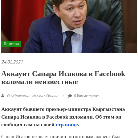
рекламные
ролики
и
презентации.
Политика
24.02.2021
Аккаунт Сапара Исакова в Facebook
взломали неизвестные
Опубликовал: Негмат Гиясов
0 Комментариев
Аккаунт бывшего премьер-министра Кыргызстана
Сапара Исакова в Facebook взломали. Об этом он
сообщил сам на своей
странице
.
Сапар Исаков не знает причин, по которым аккаунт был