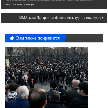
спортивной одежды
по
записям
ММА жана Панкратион боюнча ачык турнир өткөрүлдү
Вам также понравится