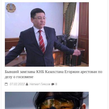
Бывший замглавы КНБ Казахстана Егоржин арестован по
делу о госизмене
Негмат Гиясов
07.02.2022
0