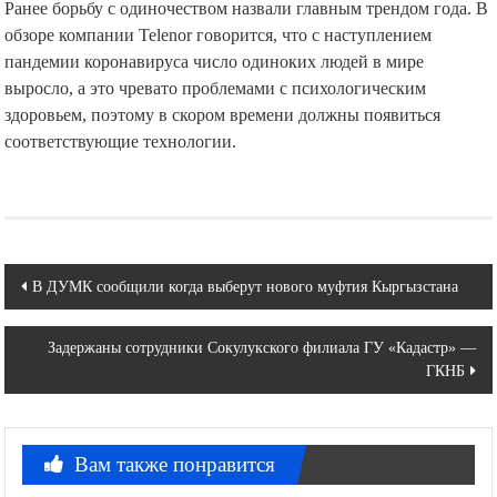
Ранее борьбу с одиночеством назвали главным трендом года. В
обзоре компании Telenor говорится, что с наступлением
пандемии коронавируса число одиноких людей в мире
выросло, а это чревато проблемами с психологическим
здоровьем, поэтому в скором времени должны появиться
соответствующие технологии.
Навигация
В ДУМК сообщили когда выберут нового муфтия Кыргызстана
по
Задержаны сотрудники Сокулукского филиала ГУ «Кадастр» —
записям
ГКНБ
Вам также понравится