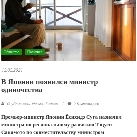
рекламные
ролики
и
презентации.
Общество
Политика
12.02.2021
В Японии появился министр
одиночества
Опубликовал: Негмат Гиясов
0 Комментариев
Премьер-министр Японии Ёсихидэ Суга назначил
министра по региональному развитию Тэцуси
Сакамото по совместительству министром