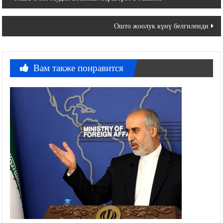
Навигация
Глава ООН осудил военный переворот в Мьянме
по
Ошто жоолук күнү белгиленди
записям
Вам также понравится