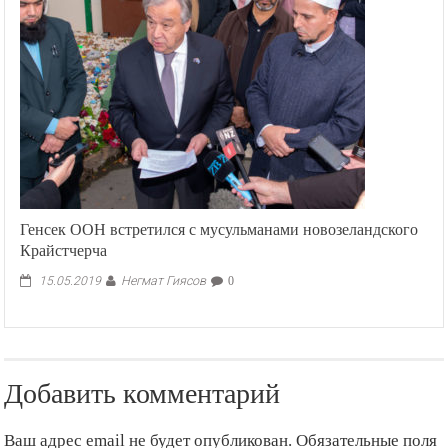
подписал
законопроект
об
антироссийских
санкциях
Генсек ООН встретился с мусульманами новозеландского
Крайстчерча
Негмат Гиясов
15.05.2019
0
Добавить комментарий