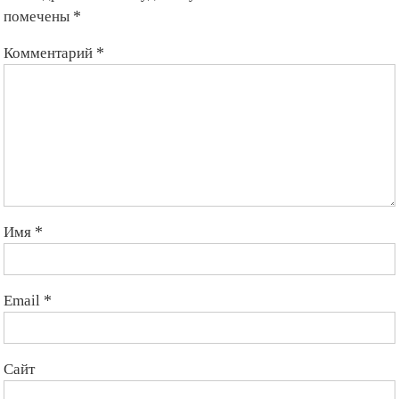
Ваш адрес email не будет опубликован.
Обязательные поля
помечены
*
Комментарий
*
Имя
*
Email
*
Сайт