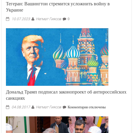
Тегеран: Вашингтон стремится усложнить войну в
Украине
Негмат Гиясов
10.07.2023
0
Дональд Трамп подписал законопроект об антироссийских
санкциях
Негмат Гиясов
к
04.08.2017
Комментарии
отключены
записи
Дональд
Трамп