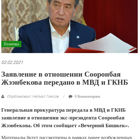
рекламные
ролики
и
презентации.
Политика
02.02.2021
Заявление в отношении Сооронбая
Жээнбекова передано в МВД и ГКНБ
Опубликовал: Негмат Гиясов
0 Комментариев
Генеральная прокуратура передала в МВД и ГКНБ
заявление в отношении экс-президента Сооронбая
Жээнбекова. Об этом сообщает «Вечерний Бишкек».