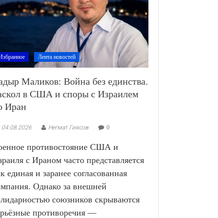
Избранное
Лента новостей
адыр Маликов: Война без единства.
аскол в США и споры с Израилем
о Иран
04.08.2026
Негмат Гиясов
0
оенное противостояние США и
зраиля с Ираном часто представляется
ак единая и заранее согласованная
ампания. Однако за внешней
олидарностью союзников скрываются
ерьёзные противоречия —