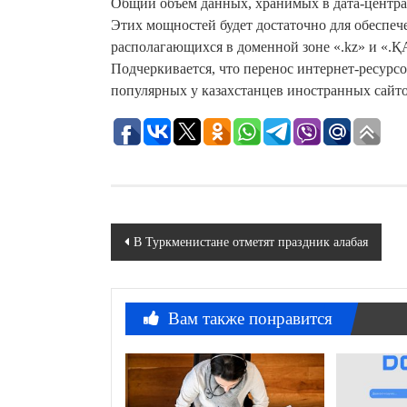
Общий объем данных, хранимых в дата-центрах
Этих мощностей будет достаточно для обеспеч
располагающихся в доменной зоне «.kz» и «.Қ
Подчеркивается, что перенос интернет-ресурсо
популярных у казахстанцев иностранных сайт
Навигация
В Туркменистане отметят праздник алабая
по
записям
Вам также понравится