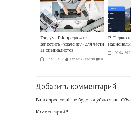
Госдума РФ предложила
В Таджики
запретить «удаленку» для части
националь
IT-специалистов
20.04.202
Негмат Гиясов
21.02.2023
0
Добавить комментарий
Ваш адрес email не будет опубликован.
Обя
Комментарий
*