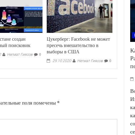
стане создан
Цукерберг: Facebook не может
ный поисковик
пресечь вмешательство в
К
выборы в США
Негмат Гиясов
2
0
Р
Негмат Гиясов
29.10.2020
0
п
В
И
зательные поля помечены
*
к
к
с
с