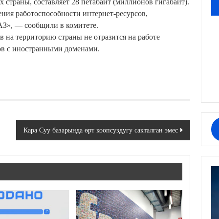
 страны, составляет 28 петабайт (миллионов гигабайт).
ения работоспособности интернет-ресурсов,
АЗ», — сообщили в комитете.
в на территорию страны не отразится на работе
ов с иностранными доменами.
Кара Суу базарында өрт коопсуздугу сакталган эмес