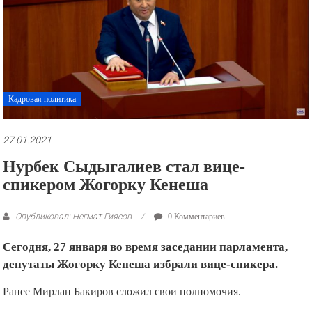
рекламные
ролики
и
презентации.
Кадровая политика
27.01.2021
Нурбек Сыдыгалиев стал вице-
спикером Жогорку Кенеша
Опубликовал: Негмат Гиясов
0 Комментариев
Сегодня, 27 января во время заседании парламента,
депутаты Жогорку Кенеша избрали вице-спикера.
Ранее Мирлан Бакиров сложил свои полномочия.