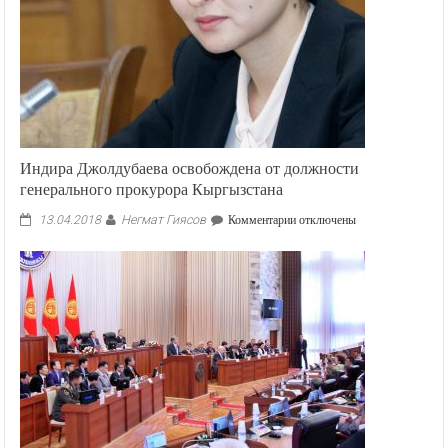
Индира Джолдубаева освобождена от должности
генерального прокурора Кыргызстана
Негмат Гиясов
к
13.04.2018
Комментарии
отключены
записи
Индира
Джолдубаева
освобождена
от
должности
генерального
прокурора
Кыргызстана