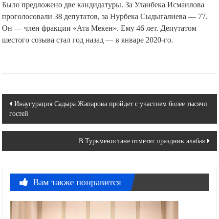
Было предложено две кандидатуры. За Уланбека Исмаилова
проголосовали 38 депутатов, за Нурбека Сыдыгалиева — 77.
Он — член фракции «Ата Мекен». Ему 46 лет. Депутатом
шестого созыва стал год назад — в январе 2020-го.
Навигация
Инаугурация Садыра Жапарова пройдет с участием более тысячи
гостей
по
записям
В Туркменистане отметят праздник алабая
Вам также понравится