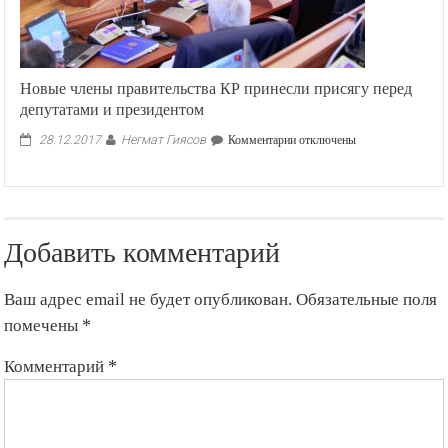
Новые члены правительства КР принесли присягу перед
депутатами и президентом
Негмат Гиясов
к
28.12.2017
Комментарии
отключены
записи
Новые
члены
правительства
КР
Добавить комментарий
принесли
присягу
перед
Ваш адрес email не будет опубликован.
Обязательные поля
депутатами
и
помечены
*
президентом
Комментарий
*