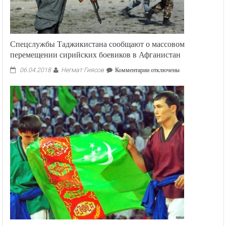
Спецслужбы Таджикистана сообщают о массовом
перемещении сирийских боевиков в Афганистан
Негмат Гиясов
к
06.04.2018
Комментарии
отключены
записи
Спецслужбы
Таджикистана
сообщают
о
массовом
перемещении
сирийских
боевиков
в
Афганистан