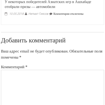
У некоторых победителей Азиатских игр в Ашхабаде
отобрали призы — автомобили
Негмат Гиясов
к
10.05.2018
Комментарии
отключены
записи
У
некоторых
победителей
Азиатских
Добавить комментарий
игр
в
Ашхабаде
Ваш адрес email не будет опубликован.
Обязательные поля
отобрали
призы
помечены
*
—
автомобили
Комментарий
*