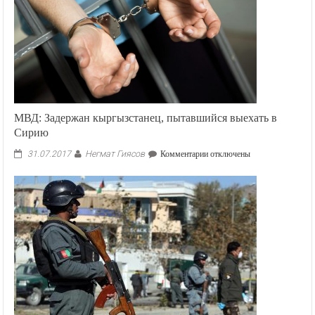
МВД: Задержан кыргызстанец, пытавшийся выехать в
Сирию
Негмат Гиясов
к
31.07.2017
Комментарии
отключены
записи
МВД:
Задержан
кыргызстанец,
пытавшийся
выехать
в
Сирию