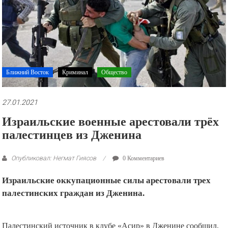
рекламные
ролики
и
презентации.
Ближний Восток
Криминал
Общество
27.01.2021
Израильские военные арестовали трёх
палестинцев из Дженина
Опубликовал: Негмат Гиясов
0 Комментариев
Израильские оккупационные силы арестовали трех
палестинских граждан из Дженина.
Палестинский источник в клубе «Асир» в Дженине сообщил,