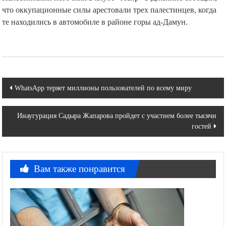
что оккупационные силы арестовали трех палестинцев, когда
те находились в автомобиле в районе горы ад-Дамун.
Навигация
WhatsApp теряет миллионы пользователей по всему миру
по
Инаугурация Садыра Жапарова пройдет с участием более тысячи
записям
гостей
Вам также понравится