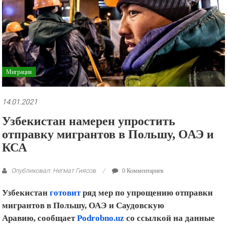
рекламные
ролики
и
презентации.
Миграция
14.01.2021
Узбекистан намерен упростить
отправку мигрантов в Польшу, ОАЭ и
КСА
Опубликовал: Негмат Гиясов
0 Комментариев
Узбекистан
готовит
ряд мер по упрощению отправки
мигрантов в Польшу, ОАЭ и Саудовскую
Аравию, сообщает
Podrobno.uz
со ссылкой на данные