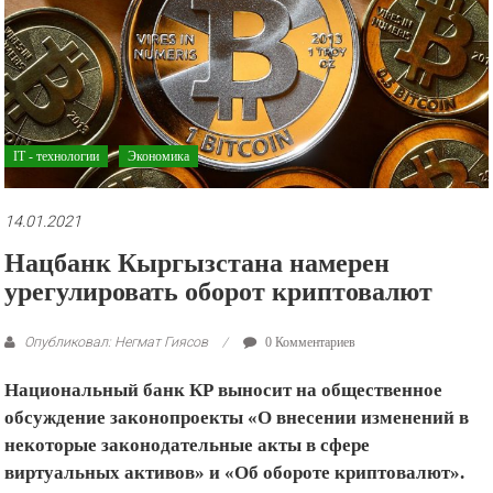
рекламные
ролики
и
презентации.
IT - технологии
Экономика
14.01.2021
Нацбанк Кыргызстана намерен
урегулировать оборот криптовалют
Опубликовал: Негмат Гиясов
0 Комментариев
Национальный банк КР выносит на общественное
обсуждение законопроекты «О внесении изменений в
некоторые законодательные акты в сфере
виртуальных активов» и «Об обороте криптовалют».