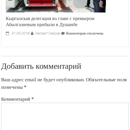
Кыргызская делегация во главе с премьером
Абылгазиевым прибыли в Душанбе
Негмат Гиясов
к
31.05.2018
Комментарии
отключены
записи
Кыргызская
делегация
во
главе
Добавить комментарий
с
премьером
Абылгазиевым
Ваш адрес email не будет опубликован.
Обязательные поля
прибыли
в
помечены
*
Душанбе
Комментарий
*