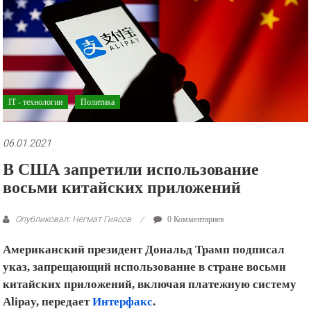
рекламные
ролики
и
презентации.
IT - технологии
Политика
06.01.2021
В США запретили использование
восьми китайских приложений
Опубликовал: Негмат Гиясов
0 Комментариев
Американский президент Дональд Трамп подписал
указ, запрещающий использование в стране восьми
китайских приложений, включая платежную систему
Alipay, передает
Интерфакс
.