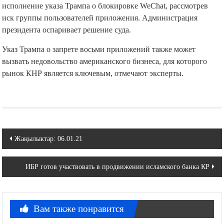
исполнение указа Трампа о блокировке WeChat, рассмотрев
иск группы пользователей приложения. Администрация
президента оспаривает решение суда.
Указ Трампа о запрете восьми приложений также может
вызвать недовольство американского бизнеса, для которого
рынок КНР является ключевым, отмечают эксперты.
Навигация
Жаңылыктар: 06.01.21
по
ИБР готов участвовать в продвижении исламского банка КР
записям
Вам также понравится