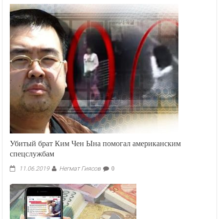
Убитый брат Ким Чен Ына помогал американским
спецслужбам
Негмат Гиясов
11.06.2019
0