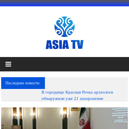
Перейти
к
содержимому
АЗИЯ
ТВ
это
Последние новости:
телеканал
В городище Красная Речка археологи
высокого
обнаружили уже 21 захоронение
качества;
документальные
фильмы,
музыкальные
произведения,