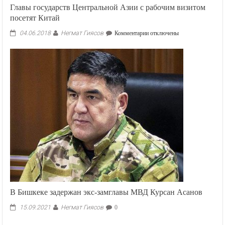
Главы государств Центральной Азии с рабочим визитом
посетят Китай
Негмат Гиясов
к
04.06.2018
Комментарии
отключены
записи
Главы
государств
Центральной
Азии
с
рабочим
визитом
посетят
Китай
В Бишкеке задержан экс-замглавы МВД Курсан Асанов
Негмат Гиясов
15.09.2021
0