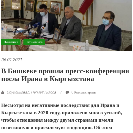
рекламные
ролики
и
презентации.
Политика
Экономика
06.01.2021
В Бишкеке прошла пресс-конференция
посла Ирана в Кыргызстана
Опубликовал: Негмат Гиясов
0 Комментариев
Несмотря на негативные последствия для Ирана и
Кыргызстана в 2020 году, приложено много усилий,
чтобы отношения между двумя странами имели
позитивную и приемлемую тенденцию. Об этом