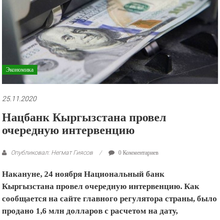
рекламные
ролики
и
презентации.
Экономика
25.11.2020
Нацбанк Кыргызстана провел
очередную интервенцию
Опубликовал: Негмат Гиясов
0 Комментариев
Накануне,
24 ноября
Национальный банк
Кыргызстана провел очередную интервенцию. Как
сообщается на сайте главного регулятора страны, было
продано 1,6 млн долларов с расчетом на дату,