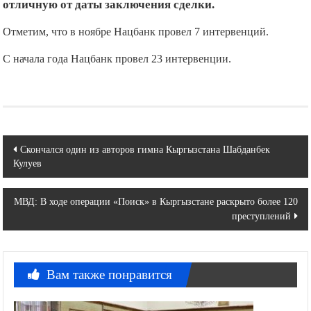
отличную от даты заключения сделки.
Отметим, что в ноябре Нацбанк провел 7 интервенций.
С начала года Нацбанк провел 23 интервенции.
Навигация
Скончался один из авторов гимна Кыргызстана Шабданбек
Кулуев
по
записям
МВД: В ходе операции «Поиск» в Кыргызстане раскрыто более 120
преступлений
Вам также понравится