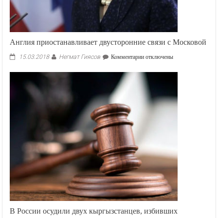
Англия приостанавливает двусторонние связи с Московой
Негмат Гиясов
к
15.03.2018
Комментарии
отключены
записи
Англия
приостанавливает
двусторонние
связи
с
Московой
В России осудили двух кыргызстанцев, избивших