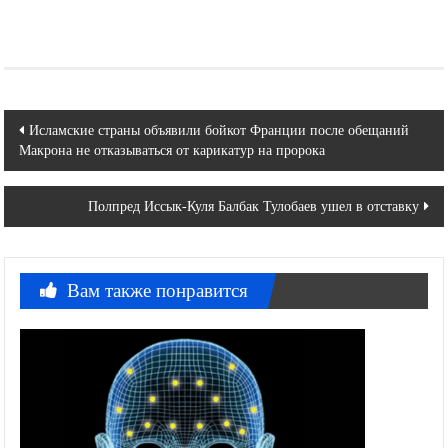
Навигация
Исламские страны объявили бойкот Франции после обещаний
Макрона не отказываться от карикатур на пророка
по
записям
Полпред Иссык-Куля Балбак Тулобаев ушел в отставку
Вам также понравится