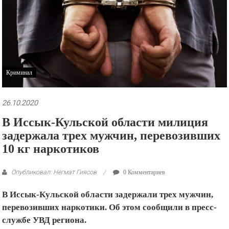
рекламные
ролики
и
презентации.
Криминал
26.10.2020
В Иссык-Кульской области милиция
задержала трех мужчин, перевозивших
10 кг наркотиков
Опубликовал: Негмат Гиясов
0 Комментариев
В Иссык-Кульской области задержали трех мужчин,
перевозивших наркотики. Об этом сообщили в пресс-
службе УВД региона.