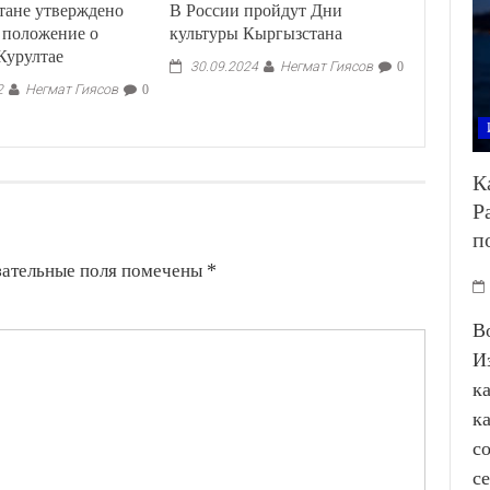
тане утверждено
В России пройдут Дни
 положение о
культуры Кыргызстана
Курултае
Негмат Гиясов
30.09.2024
0
Негмат Гиясов
2
0
К
Р
п
зательные поля помечены
*
В
И
к
к
с
с