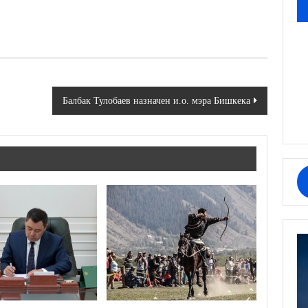
Балбак Тулобаев назначен и.о. мэра Бишкека