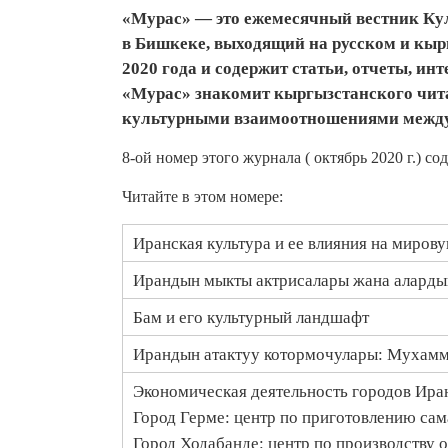
«Мурас» — это ежемесячный вестник Ку
в Бишкеке, выходящий на русском и кыр
2020 года и содержит статьи, отчеты, ин
«Мурас» знакомит кыргызстанского чита
культурными взаимоотношениями межд
8-ой номер этого журнала ( октябрь 2020 г.) со
Читайте в этом номере:
Иранская культура и ее влияния на миров
Ирандын мыкты актрисалары жана аларды
Бам и его культурный ландшафт
Ирандын атактуу котормочулары: Мухамм
Экономическая деятельность городов Ира
Город Герме: центр по приготовлению сам
Город Ходабанде: центр по производству 