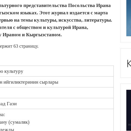
льтурного представительства Посольства Ирана
гызском языках. Этот журнал издается с марта
тервью на темы культуры, искусства, литературы.
теля с обществом и культурой Ирана,
у Ираном и Кыргызстаном.
держит 63 страницу.
ую культуру
н ийгиликтеринин сырлары
ад Гази
на:
ану (сумаляк)
одежды