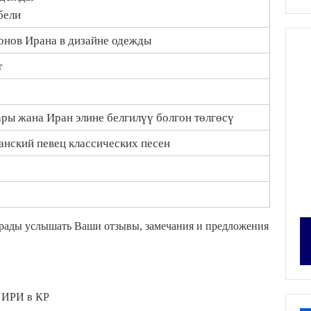
бели
онов Ирана в дизайне одежды
т
ы жана Иран элине белгилүү болгон төлгөсү
анский певец классических песен
м рады услышать Ваши отзывы, замечания и предложения
е ИРИ в КР