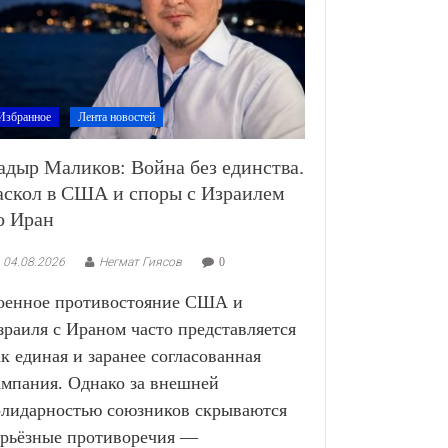
Избранное
Лента новостей
адыр Маликов: Война без единства.
аскол в США и споры с Израилем
о Иран
04.08.2026
Негмат Гиясов
0
оенное противостояние США и
зраиля с Ираном часто представляется
ак единая и заранее согласованная
ампания. Однако за внешней
олидарностью союзников скрываются
ерьёзные противоречия —