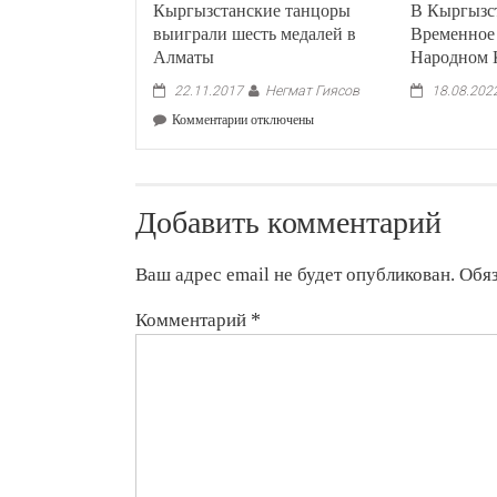
Кыргызстанские танцоры
В Кыргызс
выиграли шесть медалей в
Временное
Алматы
Народном 
Негмат Гиясов
22.11.2017
18.08.202
к
Комментарии
отключены
записи
Кыргызстанские
танцоры
выиграли
Добавить комментарий
шесть
медалей
в
Ваш адрес email не будет опубликован.
Обя
Алматы
Комментарий
*