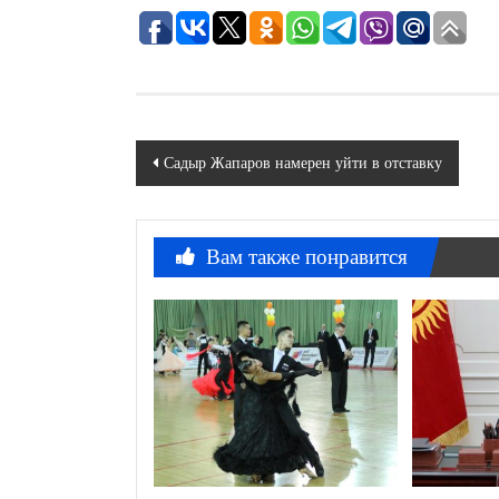
Навигация
Садыр Жапаров намерен уйти в отставку
по
записям
Вам также понравится