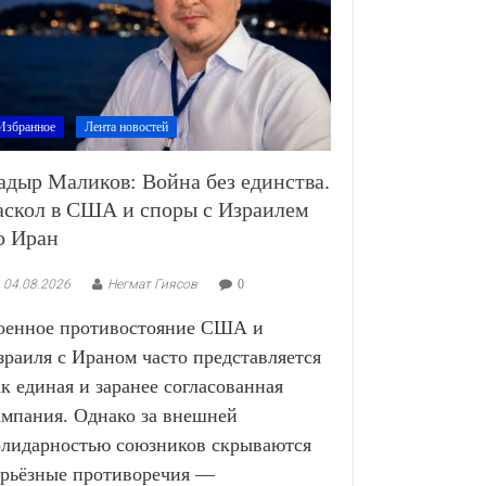
Избранное
Лента новостей
адыр Маликов: Война без единства.
аскол в США и споры с Израилем
о Иран
04.08.2026
Негмат Гиясов
0
оенное противостояние США и
зраиля с Ираном часто представляется
ак единая и заранее согласованная
ампания. Однако за внешней
олидарностью союзников скрываются
ерьёзные противоречия —