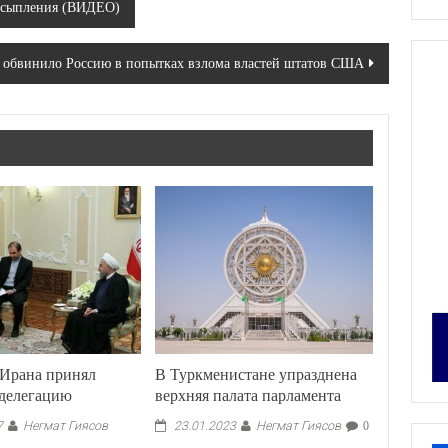
 усыпления (ВИДЕО)
обвинило Россию в попытках взлома властей штатов США
 Ирана принял
В Туркменистане упразднена
 делегацию
верхняя палата парламента
Негмат Гиясов
Негмат Гиясов
7
23.01.2023
0