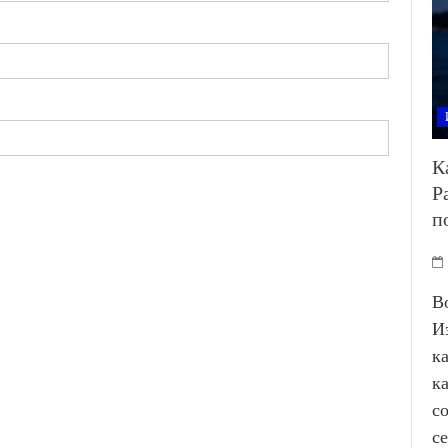
К
Р
п
В
И
к
к
с
с