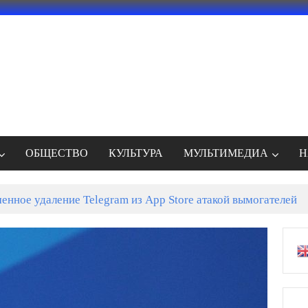
ОБЩЕСТВО
КУЛЬТУРА
МУЛЬТИМЕДИА
Н
енное удаление Telegram из App Store атакой вымогателей