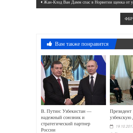
Навигация
Жан-Клод Ван Дамм спас в Норвегии щенка от
по
ФБР 
записям
Вам также понравится
В. Путин: Узбекистан —
Президент
надежный союзник и
узбекскую
стратегический партнер
19.10.201
России