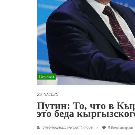
Политика
23.10.2020
Путин: То, что в К
это беда кыргызског
Опубликовал: Негмат Гиясов
0 Комментариев