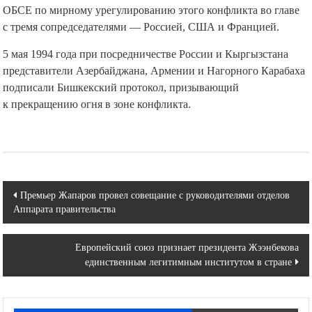
ОБСЕ по мирному урегулированию этого конфликта во главе
с тремя сопредседателями — Россией, США и Францией.
5 мая 1994 года при посредничестве России и Кыргызстана
представители Азербайджана, Армении и Нагорного Карабаха
подписали Бишкекский протокол, призывающий
к прекращению огня в зоне конфликта.
Навигация
Премьер Жапаров провел совещание с руководителями отделов
Аппарата правительства
по
записям
Европейский союз признает президента Жээнбекова
единственным легитимным институтом в стране