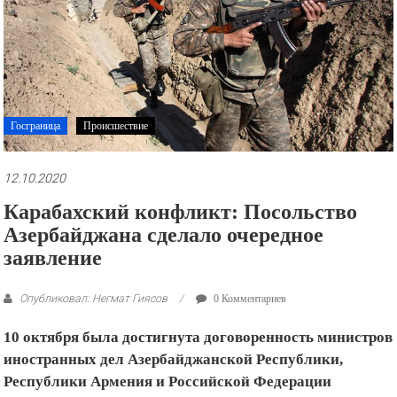
рекламные
ролики
и
презентации.
Госграница
Происшествие
12.10.2020
Карабахский конфликт: Посольство
Азербайджана сделало очередное
заявление
Опубликовал: Негмат Гиясов
0 Комментариев
10 октября была достигнута договоренность министров
иностранных дел Азербайджанской Республики,
Республики Армения и Российской Федерации