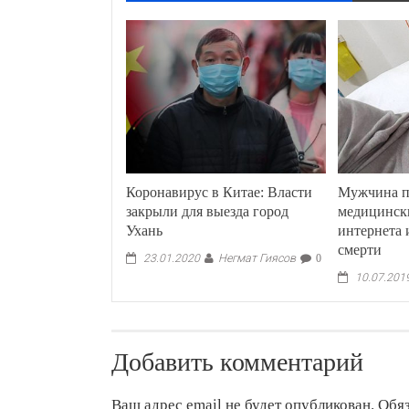
Коронавирус в Китае: Власти
Мужчина п
закрыли для выезда город
медицинск
Ухань
интернета 
смерти
Негмат Гиясов
23.01.2020
0
10.07.201
Добавить комментарий
Ваш адрес email не будет опубликован.
Обя