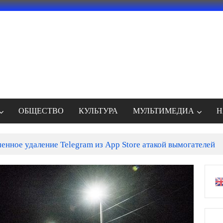
ОБЩЕСТВО
КУЛЬТУРА
МУЛЬТИМЕДИА
Н
енное удаление Telegram из App Store атакой вымогателей