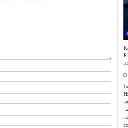
К
Р
п
В
И
к
к
с
с