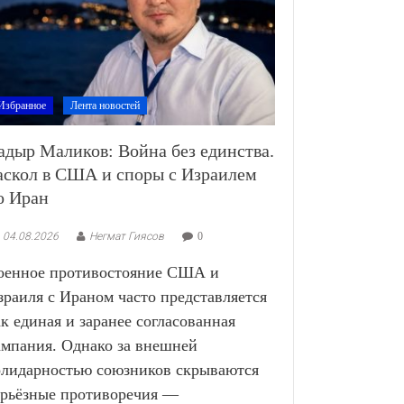
Избранное
Лента новостей
адыр Маликов: Война без единства.
аскол в США и споры с Израилем
о Иран
04.08.2026
Негмат Гиясов
0
оенное противостояние США и
зраиля с Ираном часто представляется
ак единая и заранее согласованная
ампания. Однако за внешней
олидарностью союзников скрываются
ерьёзные противоречия —