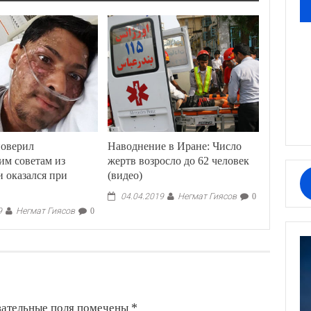
оверил
Наводнение в Иране: Число
им советам из
жертв возросло до 62 человек
и оказался при
(видео)
Негмат Гиясов
04.04.2019
0
Негмат Гиясов
9
0
зательные поля помечены
*