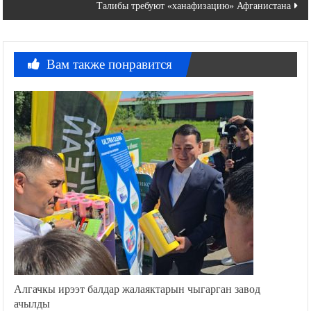
записям
Талибы требуют «ханафизацию» Афганистана
Вам также понравится
Алгачкы ирээт балдар жалаяктарын чыгарган завод
ачылды