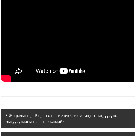
Навигация
Жаңылыктар: Кыргызстан менен Өзбекстандын кирүүсүнө
чыгуусундагы талаптар кандай?
по