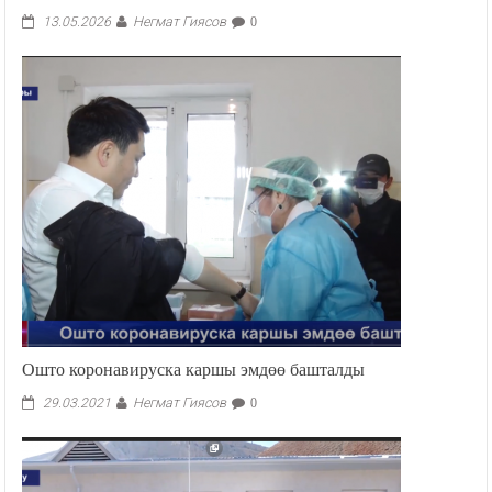
Негмат Гиясов
13.05.2026
0
Ошто коронавируска каршы эмдөө башталды
Негмат Гиясов
29.03.2021
0