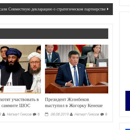
али Совместную декларацию о стратегическом партнерстве
хотят участвовать в
Президент Жээнбеков
м саммите ШОС
выступил в Жогорку Кенеше
Негмат Гиясов
Негмат Гиясов
3
0
08.08.2019
0