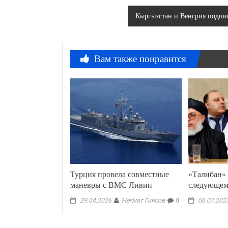
по
Кыргызстан и Венгрия подпис
записям
Вам также понравится
Турция провела совместные
«Талибан» 
маневры с ВМС Ливии
следующе
Негмат Гиясов
29.04.2026
0
06.07.202