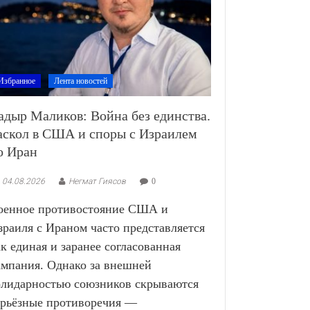
Избранное
Лента новостей
адыр Маликов: Война без единства.
аскол в США и споры с Израилем
о Иран
04.08.2026
Негмат Гиясов
0
оенное противостояние США и
зраиля с Ираном часто представляется
ак единая и заранее согласованная
ампания. Однако за внешней
олидарностью союзников скрываются
ерьёзные противоречия —