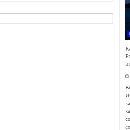
К
Р
п
В
И
к
к
с
с