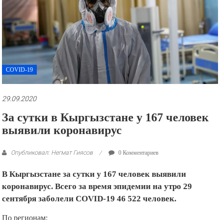
рекламные
ролики
и
презентации.
COVID-19
29.09.2020
За сутки в Кыргызстане у 167 человек
выявили коронавирус
Опубликовал: Негмат Гиясов
0 Комментариев
В Кыргызстане за сутки у 167 человек выявили
коронавирус. Всего за время эпидемии на утро 29
сентября заболели COVID-19 46 522 человек.
По регионам: