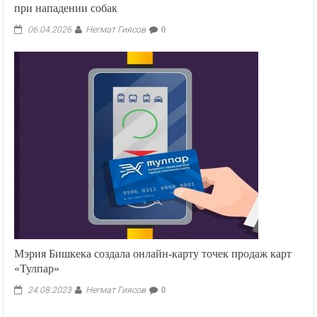
при нападении собак
Негмат Гиясов
06.04.2026
0
Мэрия Бишкека создала онлайн-карту точек продаж карт
«Тулпар»
Негмат Гиясов
24.08.2023
0