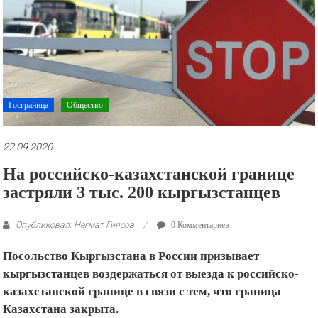
рекламные
ролики
и
презентации.
Госграница
Общество
22.09.2020
На российско-казахстанской границе
застряли 3 тыс. 200 кыргызстанцев
Опубликовал: Негмат Гиясов
0 Комментариев
Посольство Кыргызстана в России призывает
кыргызстанцев воздержаться от выезда к российско-
казахстанской границе в связи с тем, что граница
Казахстана закрыта.