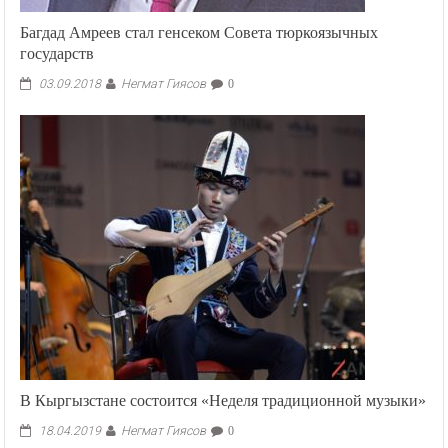
Багдад Амреев стал генсеком Совета тюркоязычных
государств
Негмат Гиясов
03.09.2018
0
В Кыргызстане состоится «Неделя традиционной музыки»
Негмат Гиясов
18.04.2019
0