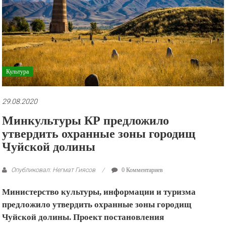
рекламные
ролики
и
презентации.
Культура
29.08.2020
Минкультуры КР предложило
утвердить охранные зоны городищ
Чуйской долины
Опубликовал: Негмат Гиясов
0 Комментариев
Министерство культуры, информации и туризма
предложило утвердить охранные зоны городищ
Чуйской долины. Проект постановления