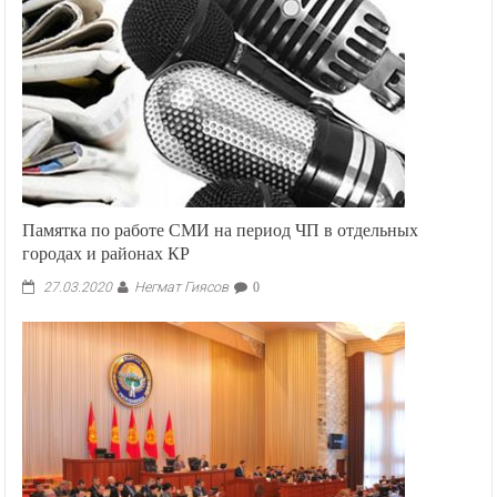
в
Москве
Памятка по работе СМИ на период ЧП в отдельных
городах и районах КР
Негмат Гиясов
27.03.2020
0