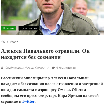
рекламные
ролики
и
презентации.
Политика
Происшествие
20.08.2020
Алексея Навального отравили. Он
находится без сознания
Опубликовал: Негмат Гиясов
0 Комментариев
Российский оппозиционер Алексей Навальный
находится без сознания после отравления и экстренной
посадки самолета в аэропорту Омска. Об этом
сообщила его пресс-секретарь Кира Ярмыш на своей
странице в
Twitter
.