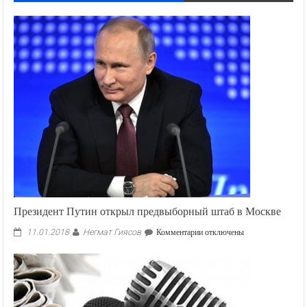
Президент Путин открыл предвыборный штаб в Москве
Негмат Гиясов
к
11.01.2018
Комментарии
отключены
записи
Президент
Путин
открыл
предвыборный
штаб