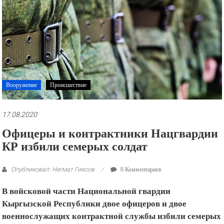
рекламные
ролики
и
презентации.
Вооружение
Происшествие
17.08.2020
Офицеры и контрактники Нацгвардии
КР избили семерых солдат
Опубликовал: Негмат Гиясов
0 Комментариев
В войсковой части Национальной гвардии
Кыргызской Республики двое офицеров и двое
военнослужащих контрактной службы избили семерых