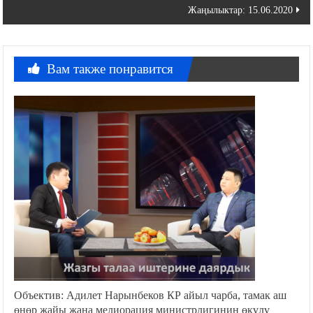
Жаңылыктар: 15.06.2020
записям
Вам также понравится
Объектив: Адилет Нарынбеков КР айыл чарба, тамак аш
өнөр жайы жана мелиорация министрлигинин өкүлү