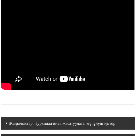
Навигация
Жаңылыктар: Туркияда виза жасатуудагы мүчүлүштүктөр
по