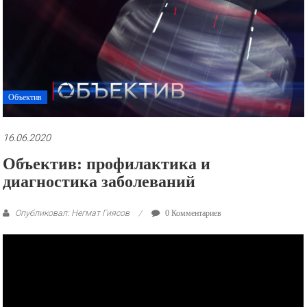
рекламные
ролики
и
презентации.
Объектив
16.06.2020
Объектив: профилактика и
диагностика заболеваний
Опубликовал: Негмат Гиясов
0 Комментариев