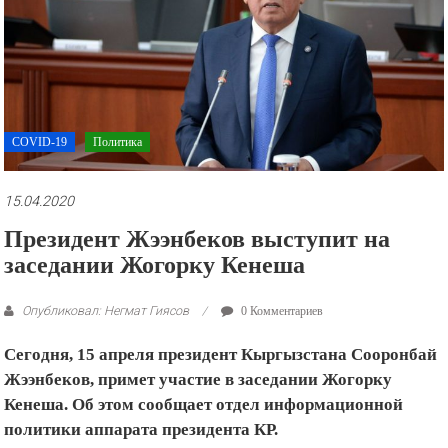
рекламные
ролики
и
презентации.
COVID-19
Политика
15.04.2020
Президент Жээнбеков выступит на
заседании Жогорку Кенеша
Опубликовал: Негмат Гиясов
0 Комментариев
Сегодня, 15 апреля президент Кыргызстана Сооронбай
Жээнбеков, примет участие в заседании Жогорку
Кенеша. Об этом сообщает отдел информационной
политики аппарата президента КР.