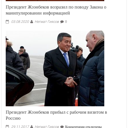
Президент Жээнбеков возразил по поводу Закона о
манипулировании информацией
Негмат Гиясов
03.08.2020
0
Президент Жээнбеков прибыл с рабочим визитом в
Россию
Негмат Гиясов
к
29.11.2017
Комментарии
отключены