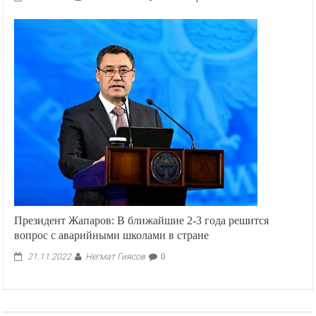
записи
Президент
Жээнбеков
прибыл
с
рабочим
визитом
в
Россию
Президент Жапаров: В ближайшие 2-3 года решится
вопрос с аварийными школами в стране
Негмат Гиясов
21.11.2022
0