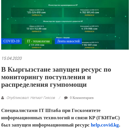
рекламные
ролики
и
презентации.
COVID-19
IT - технологии
Лента новостей
15.04.2020
В Кыргызстане запущен ресурс по
мониторингу поступления и
распределения гумпомощи
Опубликовал: Негмат Гиясов
0 Комментариев
Специалистами IT Штаба при Госкомитете
информационных технологий и связи КР (ГКИТиС)
был запущен информационный ресурс
help.covid.kg
.