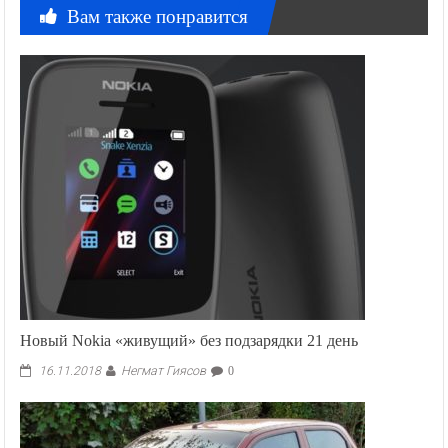
Вам также понравится
Новый Nokia «живущий» без подзарядки 21 день
Негмат Гиясов
16.11.2018
0