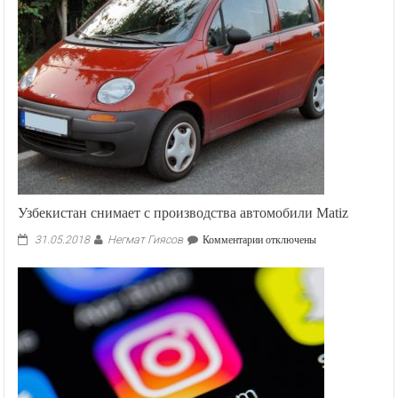
Узбекистан снимает с производства автомобили Matiz
Негмат Гиясов
к
31.05.2018
Комментарии
отключены
записи
Узбекистан
снимает
с
производства
автомобили
Matiz