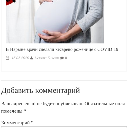
Олимпиады
2018
под
одним
флагом
В Нарыне врачи сделали кесарево роженице с COVID-19
Негмат Гиясов
15.05.2020
0
Добавить комментарий
Ваш адрес email не будет опубликован.
Обязательные поля
помечены
*
Комментарий
*