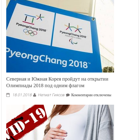
туристка
была
съедена
гигантским
вараном
Северная и Южная Корея пройдут на открытии
Олимпиады 2018 под одним флагом
Негмат Гиясов
к
18.01.2018
Комментарии
отключены
записи
Северная
и
Южная
Корея
пройдут
на
открытии