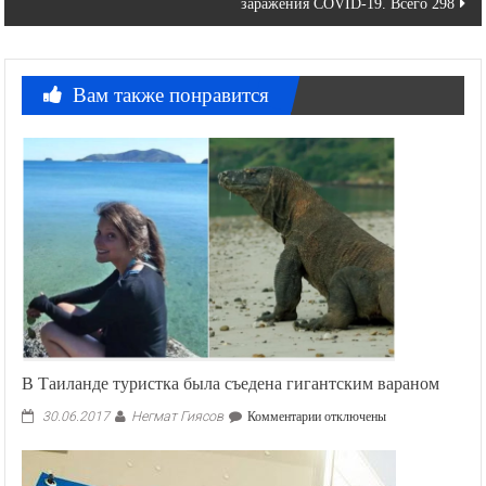
заражения COVID-19. Всего 298
Вам также понравится
В Таиланде туристка была съедена гигантским вараном
Негмат Гиясов
к
30.06.2017
Комментарии
отключены
записи
В
Таиланде