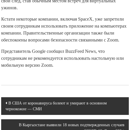
свой след, став обычным местом встреч для виртуальных
ужинов.
Кстати некоторые компании, включая SpaceX, уже запретили
своим сотрудникам использовать приложение на компьютерах
компании. Правительственные организации также были
обеспокоены вопросами безопасности связанными с Zoom.
Представитель Google сообщил BuzzFeed News, что
сотрудникам не рекомендуется использовать настольную или
мобильную версию Zoom.
Навигация
В США от коронавируса болеют и умирают в основном
чернокожие — СМИ
по
записям
В Кыргызстане выявили 18 новых подтвержденных случаев