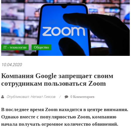
рекламные
ролики
и
презентации.
IT - технологии
Общество
10.04.2020
Компания Google запрещает своим
сотрудникам пользоваться Zoom
Опубликовал: Негмат Гиясов
0 Комментариев
В последнее время Zoom находится в центре внимания.
Однако вместе с популярностью Zoom, компанию
начала получать огромное количество обвинений.