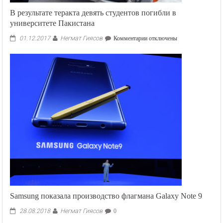
В результате теракта девять студентов погибли в
университете Пакистана
Негмат Гиясов
к
01.12.2017
Комментарии
отключены
записи
В
результате
теракта
девять
студентов
погибли
в
университете
Пакистана
Samsung показала производство флагмана Galaxy Note 9
Негмат Гиясов
28.08.2018
0