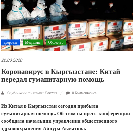
рекламные
ролики
и
презентации.
Здоровье
Медицина
Общество
26.03.2020
Коронавирус в Кыргызстане: Китай
передал гуманитарную помощь
Опубликовал: Негмат Гиясов
0 Комментариев
Из Китая в Кыргызстан сегодня прибыла
гуманитарная помощь. Об этом на пресс-конференции
сообщила начальник управления общественного
здравоохранения Айнура Акматова.