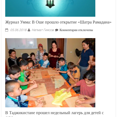
Журнал Умма: В Оше прошло открытие «Шатра Рамадана»
Негмат Гиясов
к
05.06.2018
Комментарии
отключены
записи
Журнал
Умма:
В
Оше
прошло
открытие
«Шатра
Рамадана»
В Таджикистане прошел недельный лагерь для детей с