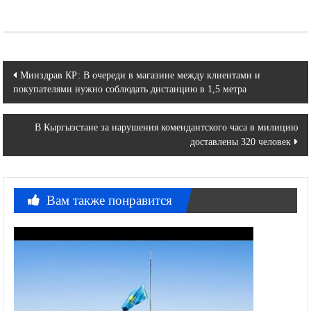
Навигация
Минздрав КР: В очереди в магазине между клиентами и
покупателями нужно соблюдать дистанцию в 1,5 метра
по
записям
В Кыргызстане за нарушения комендантского часа в милицию
доставлены 320 человек
Вам также понравится