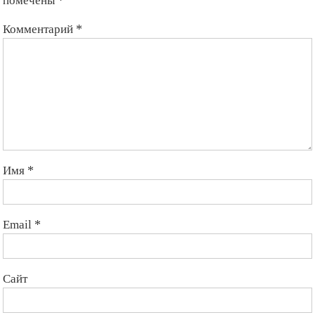
приданого
(видео)
Комментарий
*
Имя
*
Email
*
Сайт