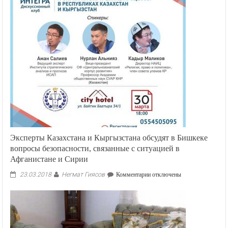
Эксперты Казахстана и Кыргызстана обсудят в Бишкеке
вопросы безопасности, связанные с ситуацией в
Афганистане и Сирии
Негмат Гиясов
к
23.03.2018
Комментарии
отключены
записи
Эксперты
Казахстана
и
Кыргызстана