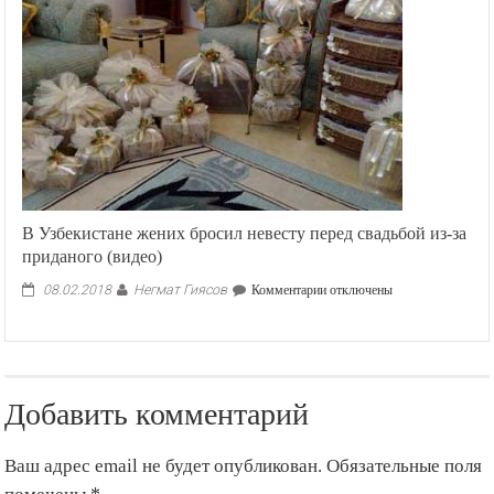
обсудят
в
Бишкеке
вопросы
безопасности,
связанные
с
ситуацией
в
Афганистане
и
Сирии
В Узбекистане жених бросил невесту перед свадьбой из-за
приданого (видео)
Негмат Гиясов
к
08.02.2018
Комментарии
отключены
записи
В
Узбекистане
жених
бросил
Добавить комментарий
невесту
перед
свадьбой
Ваш адрес email не будет опубликован.
Обязательные поля
из-
за
помечены
*