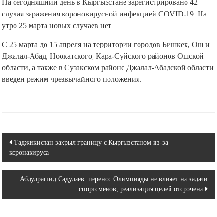
На сегодняшний день в Кыргызстане зарегистрировано 42
случая заражения короновирусной инфекцией COVID-19. На
утро 25 марта новых случаев нет
С 25 марта до 15 апреля на территории городов Бишкек, Ош и
Джалал-Абад, Ноокатского, Кара-Суйского районов Ошской
области, а также в Сузакском районе Джалал-Абадской области
введен режим чрезвычайного положения.
Навигация
Таджикистан закрыл границу с Кыргызстаном из-за
коронавируса
по
записям
Абдулрашид Садулаев: перенос Олимпиады не влияет на задачи
спортсменов, реализация целей отсрочена