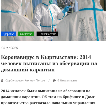
рекламные
ролики
и
презентации.
Здоровье
Общество
Происшествие
25.03.2020
Коронавирус в Кыргызстане: 2014
человек выписаны из обсервации на
домашний карантин
Опубликовал: Негмат Гиясов
0 Комментариев
2014 человек были выписаны из обсервации на
домашний карантин. Об этом на брифинге в Доме
правительства рассказала начальник управления