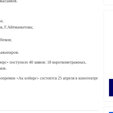
лкасымов.
а;
, Г.Айтмаматова;
беков;
;
ыжапаров.
ирс» поступило 40 заявок: 18 короткометражных,
мов.
премии «Ак илбирс» состоится 25 апреля в кинотеатре