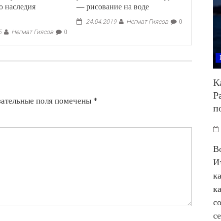
о наследия
— рисование на воде
Негмат Гиясов
24.04.2019
0
Негмат Гиясов
5
0
К
Р
зательные поля помечены
*
п
В
И
к
к
с
с