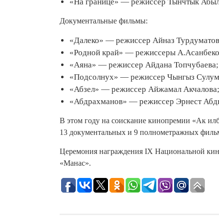
«На границе» — режиссер Тынчтык Абы
Документальные фильмы:
«Далеко» — режиссер Айназ Турдуматов
«Родной край» — режиссеры А.Асанбеков
«Аяна» — режиссер Айдана Топчубаева;
«Подсолнух» — режиссер Чынгыз Сулум
«Абзел» — режиссер Айжамал Акчалова
«Абдрахманов» — режиссер Эрнест Абд
В этом году на соискание кинопремии «Ак илб
13 документальных и 9 полнометражных филь
Церемония награждения IX Национальной кино
«Манас».