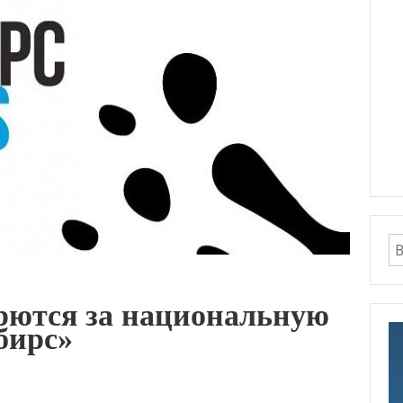
рются за национальную
бирс»