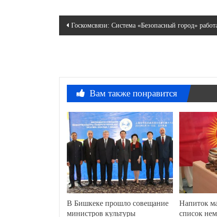
Навигация
Госкомсвязи: Система «Безопасный город» работ
по
записям
Вам также понравится
В Бишкеке прошло совещание
Напиток м
министров культуры
список нем