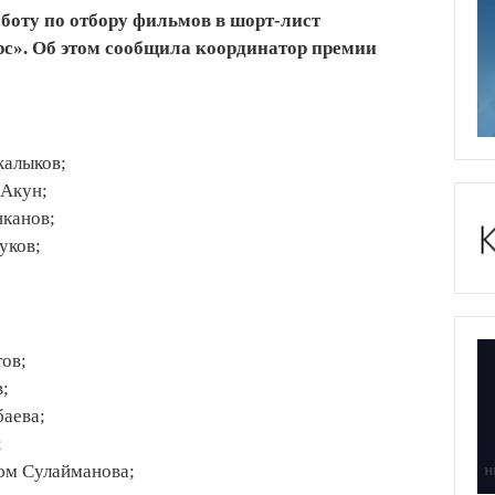
боту по отбору фильмов в шорт-лист
с». Об этом сообщила координатор премии
алыков;
 Акун;
канов;
уков;
ов;
;
аева;
;
юм Сулайманова;