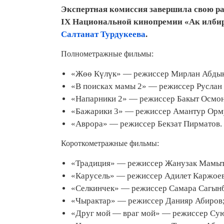
Экспертная комиссия завершила свою ра
IX Национальной кинопремии «Ак илбир
Салтанат Турдукеева
.
Полнометражные фильмы:
«Жөө Күлүк» — режиссер Мирлан Абдык
«В поисках мамы 2» — режиссер Руслан
«Напарники 2» — режиссер Бакыт Осмон
«Бажарики 3» — режиссер Амантур Орм
«Аврора» — режиссер Бекзат Пирматов.
Короткометражные фильмы:
«Традиция» — режиссер Жанузак Мамыт
«Карусель» — режиссер Адилет Каржоев
«Селкинчек» — режиссер Самара Сагынб
«Чырактар» — режиссер Данияр Абиров
«Друг мой — враг мой» — режиссер Су