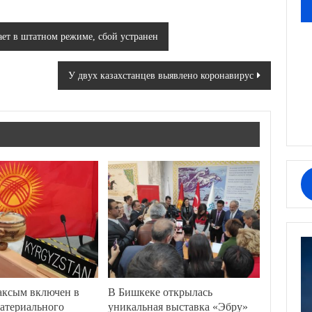
ает в штатном режиме, сбой устранен
У двух казахстанцев выявлено коронавирус
аксым включен в
В Бишкеке открылась
атериального
уникальная выставка «Эбру»