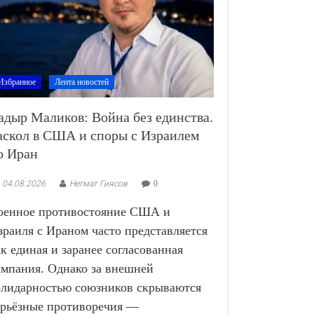
Избранное
Лента новостей
адыр Маликов: Война без единства.
аскол в США и споры с Израилем
о Иран
04.08.2026
Негмат Гиясов
0
оенное противостояние США и
зраиля с Ираном часто представляется
ак единая и заранее согласованная
ампания. Однако за внешней
олидарностью союзников скрываются
ерьёзные противоречия —