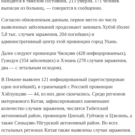
находятся в тяжелом состоянии, 213 умерли, 171 человек
выписан из больниц, — говорится в сообщении.
Согласно обновленным данным, первое место по числу
выявленных заболеваний продолжают занимать Хубэй (более
5,8 тыс. случаев заражения, 204 погибших) и
административный центр этой провинции город Ухань.
Далее следуют провинции Чжэцзян (428 инфицированных),
Гуандун (354 заболевших) и Хэнань (278 случаев заражения,
два — с летальным исходом).
В Пекине выявлен 121 инфицированный (зарегистрирован
один погибший), в граничащей с Россией провинции
Хэйлунцзян — 44, из них двое скончались. Среди регионов
материкового Китая, зафиксировавших наименьшее
количество случаев заражения, числятся Тибетский
автономный район, провинции Цинхай, Гуйчжоу и Цзилинь, а
также Синьцзян-Уйгурский автономный район. Во всех
остальных регионах Китая также выявлены случаи заражения.