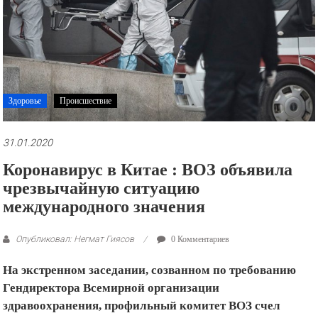
рекламные
ролики
и
презентации.
Здоровье
Происшествие
31.01.2020
Коронавирус в Китае : ВОЗ объявила
чрезвычайную ситуацию
международного значения
Опубликовал: Негмат Гиясов
0 Комментариев
На экстренном заседании, созванном по требованию
Гендиректора Всемирной организации
здравоохранения, профильный комитет ВОЗ счел