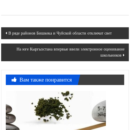
Навигация
В ряде районов Бишкека и Чуйской области отключат свет
по
На юге Кыргызстана впервые ввели электронное оценивание
записям
школьников
Вам также понравится