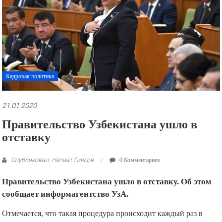
рекламные
ролики
и
презентации.
Кадровая политика
21.01.2020
Правительство Узбекистана ушло в
отставку
Опубликовал: Негмат Гиясов
0 Комментариев
Правительство Узбекистана ушло в отставку. Об этом
сообщает информагентство УзА.
Отмечается, что такая процедура происходит каждый раз в