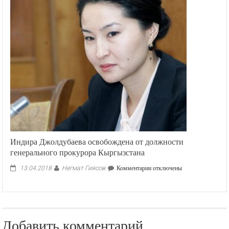
Индира Джолдубаева освобождена от должности
генерального прокурора Кыргызстана
Негмат Гиясов
к
13.04.2018
Комментарии
отключены
записи
Индира
Джолдубаева
освобождена
от
Добавить комментарий
должности