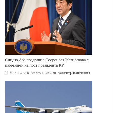
Синдзо Абэ поздравил Сооронбая Жээнбекова с
избранием на пост президента КР
Негмат Гиясов
к
02.11.2017
Комментарии
отключены
записи
Синдзо
Абэ
поздравил
Сооронбая
Жээнбекова
с
избранием