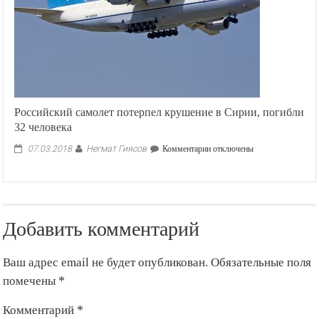
на
пост
президента
КР
Российский самолет потерпел крушение в Сирии, погибли
32 человека
Негмат Гиясов
к
07.03.2018
Комментарии
отключены
записи
Российский
самолет
потерпел
крушение
Добавить комментарий
в
Сирии,
погибли
Ваш адрес email не будет опубликован.
Обязательные поля
32
человека
помечены
*
Комментарий
*