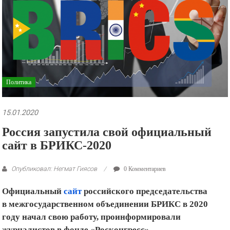
рекламные
ролики
и
презентации.
Политика
15.01.2020
Россия запустила свой официальный
сайт в БРИКС-2020
Опубликовал: Негмат Гиясов
0 Комментариев
Официальный
сайт
российского председательства
в межгосударственном объединении БРИКС в 2020
году начал свою работу, проинформировали
журналистов в фонде «Росконгресс».