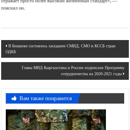
пояснил он.
Навигация
В Бишкеке состоялось заседание СМИД, СМО и КССБ стран
ОДКБ
по
записям
Главы МИД Кыргызстана и России подписали Программу
сотрудничества на 2020-2021 годы
Вам также понравится