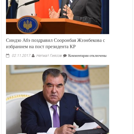
Синдзо Абэ поздравил Сооронбая Жээнбекова с
избранием на пост президента КР
Негмат Гиясов
к
02.11.2017
Комментарии
отключены
записи
Синдзо
Абэ
поздравил
Сооронбая
Жээнбекова
с
избранием
на
пост
президента
КР