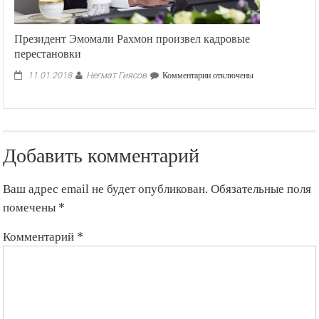
Президент Эмомали Рахмон произвел кадровые
перестановки
Негмат Гиясов
к
11.01.2018
Комментарии
отключены
записи
Президент
Эмомали
Рахмон
произвел
Добавить комментарий
кадровые
перестановки
Ваш адрес email не будет опубликован.
Обязательные поля
помечены
*
Комментарий
*