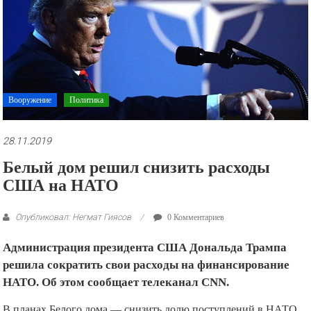
рекламные
ролики
и
презентации.
Вооружение
Политика
28.11.2019
Белый дом решил снизить расходы
США на НАТО
Опубликовал: Негмат Гиясов
0 Комментариев
Администрация президента США Дональда Трампа
решила сократить свои расходы на финансирование
НАТО. Об этом сообщает телеканал CNN.
В планах Белого дома — снизить долю поступлений в НАТО
до 16 процентов с нынешних 22. Ожидается, что оставшиеся