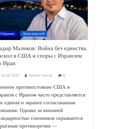
Избранное
Лента новостей
адыр Маликов: Война без единства.
аскол в США и споры с Израилем
о Иран
04.08.2026
Негмат Гиясов
0
оенное противостояние США и
зраиля с Ираном часто представляется
ак единая и заранее согласованная
ампания. Однако за внешней
олидарностью союзников скрываются
ерьёзные противоречия —