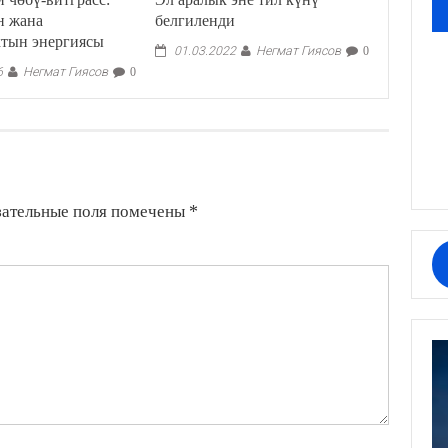
н жана
белгиленди
ктын энергиясы
Негмат Гиясов
01.03.2022
0
Негмат Гиясов
6
0
зательные поля помечены
*