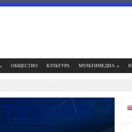
ОБЩЕСТВО
КУЛЬТУРА
МУЛЬТИМЕДИА
Н
а учурундагы гормоналдык өзгөрүүлөр жана алардын таас