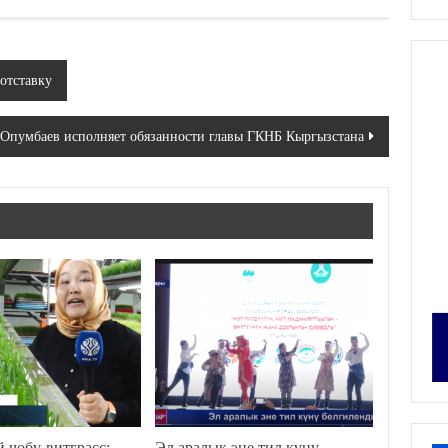
отставку
 Опумбаев исполняет обязанности главы ГКНБ Кыргызстана
 чөбү-витграсс:
Эл аралык эне тил күнү