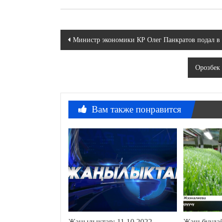
Навигация
Министр экономики КР Олег Панкратов подал в 
по
Орозбек
записям
Вам также понравится
Жаңылыктар: 11.10.2022
Жаш буудай