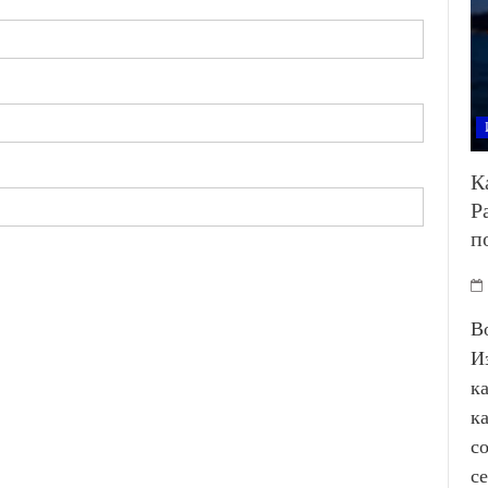
К
Р
п
В
И
к
к
с
с