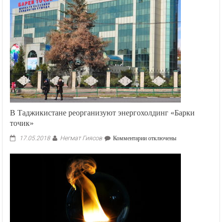
В Таджикистане реорганизуют энергохолдинг «Барки
точик»
Негмат Гиясов
к
17.05.2018
Комментарии
отключены
записи
В
Таджикистане
реорганизуют
энергохолдинг
«Барки
точик»