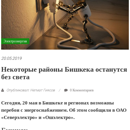
рекламные
ролики
и
презентации.
Электроэнергия
20.05.2019
Некоторые районы Бишкека останутся
без света
Опубликовал: Негмат Гиясов
0 Комментариев
Сегодня, 20 мая в Бишкеке и регионах возможны
перебои с энергоснабжением. Об этом сообщили в ОАО
«Северэлектро» и «Ошэлектро».