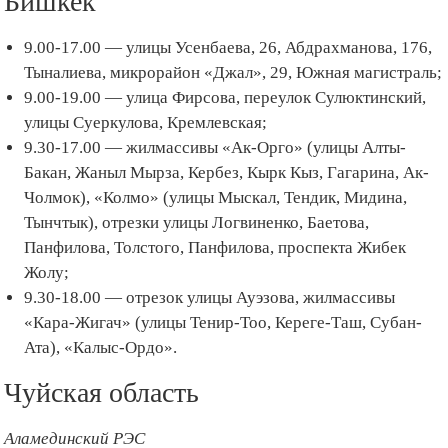
Бишкек
9.00-17.00 — улицы Усенбаева, 26, Абдрахманова, 176,
Тыналиева, микрорайон «Джал», 29, Южная магистраль;
9.00-19.00 — улица Фирсова, переулок Сулюктинский,
улицы Суеркулова, Кремлевская;
9.30-17.00 — жилмассивы «Ак-Орго» (улицы Алты-
Бакан, Жаныл Мырза, Кербез, Кырк Кыз, Гагарина, Ак-
Чолмок), «Колмо» (улицы Мыскал, Тендик, Мидина,
Тынчтык), отрезки улицы Логвиненко, Баетова,
Панфилова, Толстого, Панфилова, проспекта Жибек
Жолу;
9.30-18.00 — отрезок улицы Ауэзова, жилмассивы
«Кара-Жигач» (улицы Тенир-Тоо, Кереге-Таш, Субан-
Ата), «Калыс-Ордо».
Чуйская область
Аламединский РЭС