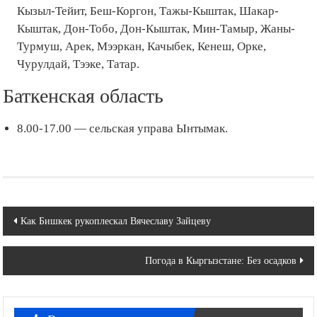
Кызыл-Тейит, Беш-Коргон, Тажы-Кыштак, Шакар-
Кыштак, Дон-Тобо, Дон-Кыштак, Мин-Тамыр, Жаны-
Турмуш, Арек, Мээркан, Качыбек, Кенеш, Орке,
Чурулдай, Тээке, Татар.
Баткенская область
8.00-17.00 — сельская управа Ынтымак.
Навигация
Как Бишкек рукоплескал Вячеславу Зайцеву
по
Погода в Кыргызстане: Без осадков
записям