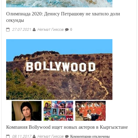
Олимпиада 2020: Денису Петрашову не хватило доли
секунды
Негмат Гиясов
27.07.2021
0
Компания Bollywood ищет новых актеров в Кыргызстане
Негмат Гиясов
к
08.11.2017
Комментарии
отключены