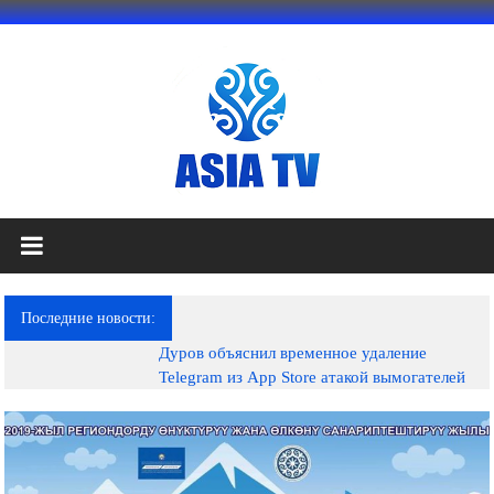
Перейти
к
содержимому
АЗИЯ
ТВ
это
Последние новости:
телеканал
Дуров объяснил временное удаление
высокого
Telegram из App Store атакой вымогателей
качества;
документальные
фильмы,
музыкальные
произведения,