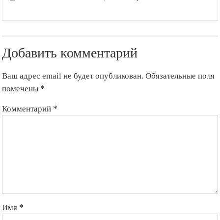
записи
Компания
Bollywood
ищет
новых
Добавить комментарий
актеров
в
Кыргызстане
Ваш адрес email не будет опубликован.
Обязательные поля
помечены
*
Комментарий
*
Имя
*