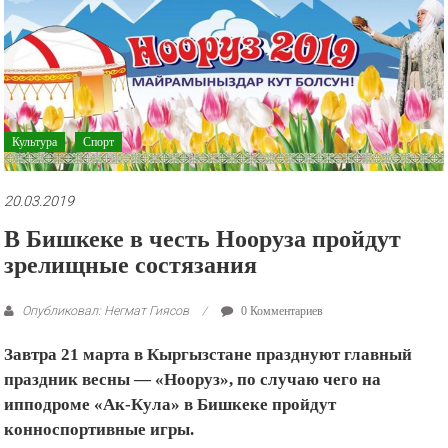
рекламные
ролики
и
презентации.
Культура
Спорт
20.03.2019
В Бишкеке в честь Нооруза пройдут
зрелищные состязания
Опубликовал: Негмат Гиясов
0 Комментариев
Завтра 21 марта в Кыргызстане
празднуют главный
праздник весны — «Нооруз», по случаю чего на
ипподроме «Ак-Кула» в Бишкеке пройдут
конноспортивные игры.