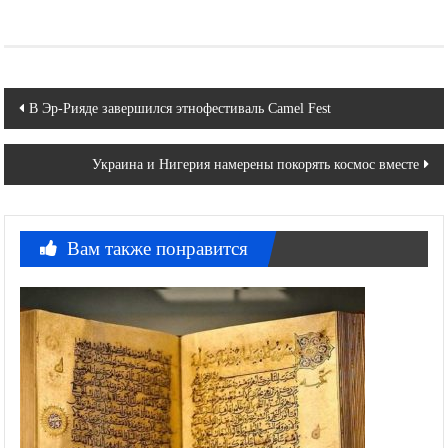
Навигация
В Эр-Рияде завершился этнофестиваль Camel Fest
по
Украина и Нигерия намерены покорять космос вместе
записям
Вам также понравится