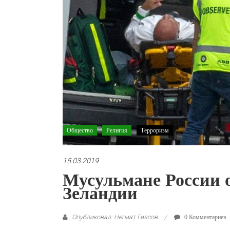
Общество
Религия
Терроризм
15.03.2019
Мусульмане России о
Зеландии
Опубликовал: Негмат Гиясов
0 Комментариев