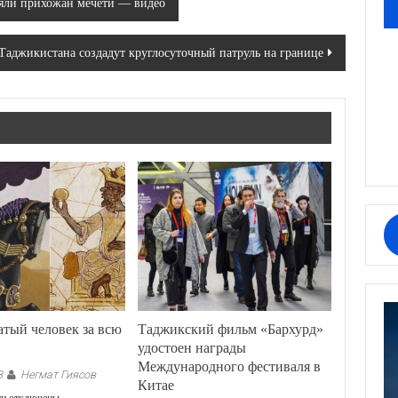
ляли прихожан мечети — видео
аджикистана создадут круглосуточный патруль на границе
тый человек за всю
Таджикский фильм «Бархурд»
удостоен награды
Международного фестиваля в
Негмат Гиясов
8
Китае
к
ии
отключены