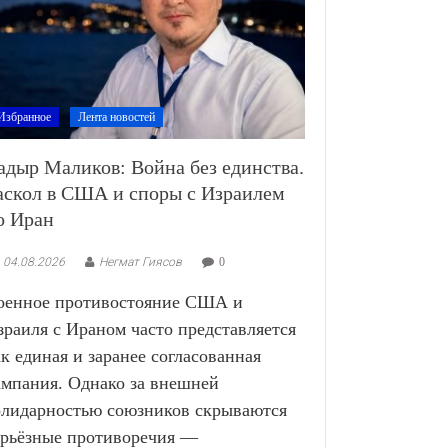
Избранное
Лента новостей
адыр Маликов: Война без единства.
аскол в США и споры с Израилем
о Иран
04.08.2026
Негмат Гиясов
0
оенное противостояние США и
зраиля с Ираном часто представляется
ак единая и заранее согласованная
ампания. Однако за внешней
олидарностью союзников скрываются
ерьёзные противоречия —