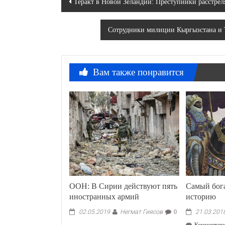
Теракт в Новой Зеландии: Преступники расстре
по
Сотрудники милиции Кыргызстана и Т
записям
Вам также понравится
ООН: В Сирии действуют пять
Самый бога
иностранных армий
историю
Негмат Гиясов
02.05.2019
0
21.03.201
Комментар