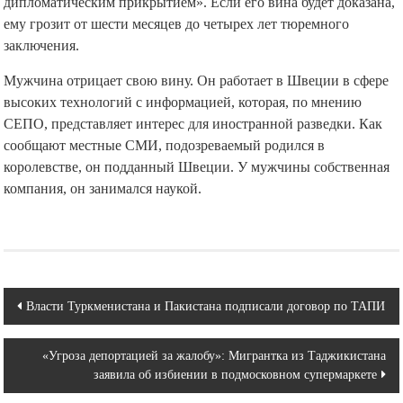
дипломатическим прикрытием». Если его вина будет доказана,
ему грозит от шести месяцев до четырех лет тюремного
заключения.
Мужчина отрицает свою вину. Он работает в Швеции в сфере
высоких технологий с информацией, которая, по мнению
СЕПО, представляет интерес для иностранной разведки. Как
сообщают местные СМИ, подозреваемый родился в
королевстве, он подданный Швеции. У мужчины собственная
компания, он занимался наукой.
Навигация
Власти Туркменистана и Пакистана подписали договор по ТАПИ
по
«Угроза депортацией за жалобу»: Мигрантка из Таджикистана
записям
заявила об избиении в подмосковном супермаркете