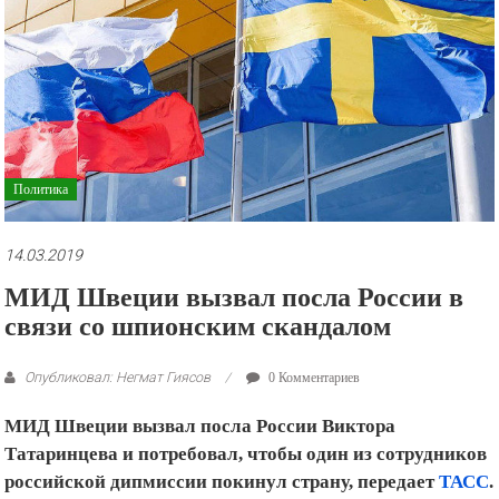
рекламные
ролики
и
презентации.
Политика
14.03.2019
МИД Швеции вызвал посла России в
связи со шпионским скандалом
Опубликовал: Негмат Гиясов
0 Комментариев
МИД Швеции вызвал посла России Виктора
Татаринцева и потребовал, чтобы один из сотрудников
российской дипмиссии покинул страну, передает
ТАСС
.