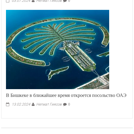
Негмат Гиясов
03.07.2024
0
В Бишкеке в ближайшее время откроется посольство ОАЭ
Негмат Гиясов
13.02.2024
0