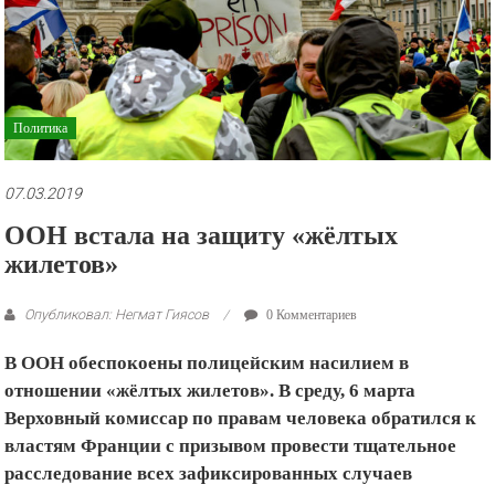
рекламные
ролики
и
презентации.
Политика
07.03.2019
ООН встала на защиту «жёлтых
жилетов»
Опубликовал: Негмат Гиясов
0 Комментариев
В ООН обеспокоены полицейским насилием в
отношении «жёлтых жилетов». В среду, 6 марта
Верховный комиссар по правам человека обратился к
властям Франции с призывом провести тщательное
расследование всех зафиксированных случаев