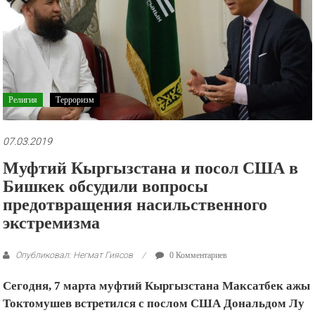
рекламные
ролики
и
презентации.
Религия
Терроризм
07.03.2019
Муфтий Кыргызстана и посол США в
Бишкек обсудили вопросы
предотвращения насильственного
экстремизма
Опубликовал: Негмат Гиясов
0 Комментариев
Сегодня, 7 марта муфтий Кыргызстана Максатбек ажы
Токтомушев встретился с послом США Дональдом Лу