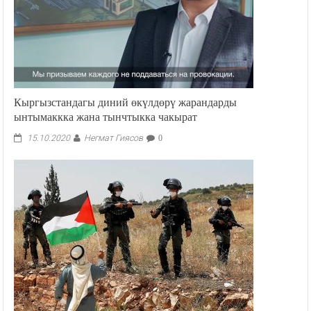
Кыргызстандагы диний өкүлдөрү жарандарды
ынтымаккка жана тынчтыкка чакырат
Негмат Гиясов
15.10.2020
0