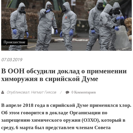
рекламные
ролики
и
презентации.
Происшествие
07.03.2019
В ООН обсудили доклад о применении
химоружия в сирийской Думе
Опубликовал: Негмат Гиясов
0 Комментариев
В апреле 2018 года в сирийской Думе применялся хлор.
Об этом говорится в докладе Организации по
запрещению химического оружия (ОЗХО), который в
среду, 6 марта был представлен членам Совета