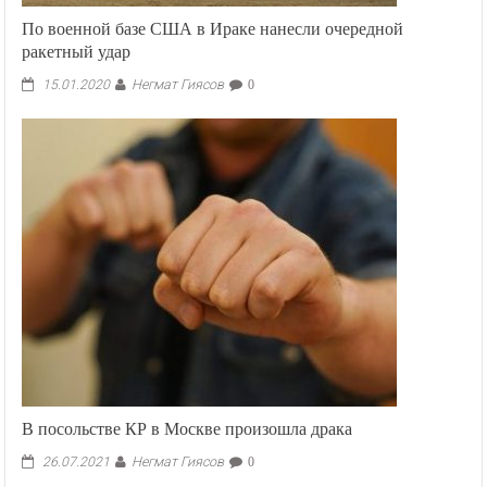
По военной базе США в Ираке нанесли очередной
ракетный удар
Негмат Гиясов
15.01.2020
0
В посольстве КР в Москве произошла драка
Негмат Гиясов
26.07.2021
0