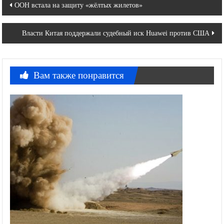
Навигация
ООН встала на защиту «жёлтых жилетов»
по
Власти Китая поддержали судебный иск Huawei против США
записям
Вам также понравится