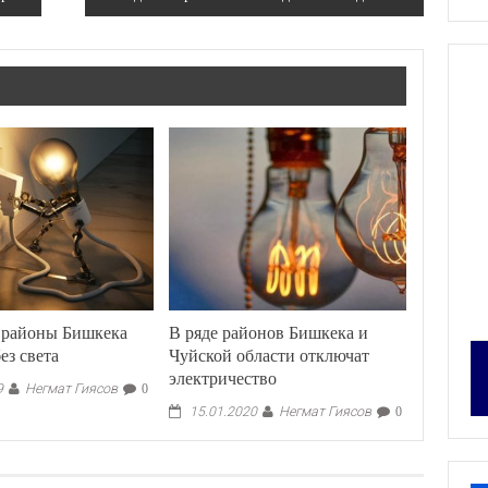
 районы Бишкека
В ряде районов Бишкека и
ез света
Чуйской области отключат
электричество
Негмат Гиясов
9
0
Негмат Гиясов
15.01.2020
0