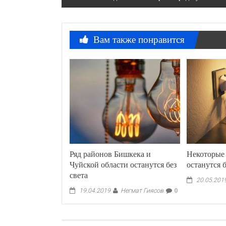
по
записям
Вам также понравится
Ряд районов Бишкека и
Некоторые
Чуйской области останутся без
останутся б
света
20.05.201
Негмат Гиясов
19.04.2019
0