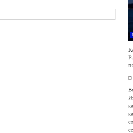
К
Р
п
В
И
к
к
с
с