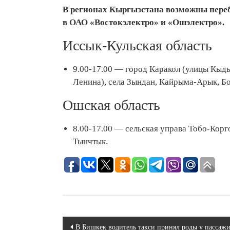
В регионах Кыргызстана возможны переб
в ОАО «Востокэлектро» и «Ошэлектро».
Иссык-Кульская область
9.00-17.00 — город Каракол (улицы Кыд
Ленина), села Зындан, Кайрыма-Арык, Бо
Ошская область
8.00-17.00 — сельская управа Тобо-Корг
Тынчтык.
Навигация
В Бишкек водитель такси принял роды у пассаж