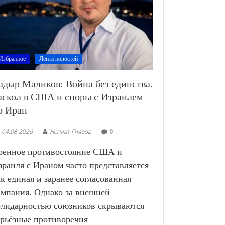
Избранное
Лента новостей
адыр Маликов: Война без единства.
аскол в США и споры с Израилем
о Иран
04.08.2026
Негмат Гиясов
0
оенное противостояние США и
зраиля с Ираном часто представляется
ак единая и заранее согласованная
ампания. Однако за внешней
олидарностью союзников скрываются
ерьёзные противоречия —