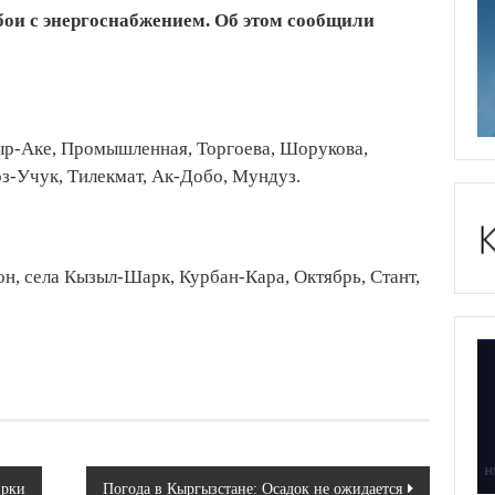
ои с энергоснабжением. Об этом сообщили
ыр-Аке, Промышленная, Торгоева, Шорукова,
з-Учук, Тилекмат, Ак-Добо, Мундуз.
он, села Кызыл-Шарк, Курбан-Кара, Октябрь, Стант,
ирки
Погода в Кыргызстане: Осадок не ожидается